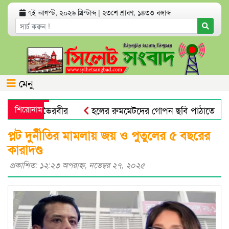
৭ই আগস্ট, ২০২৬ খ্রিস্টাব্দ
|
২৩শে শ্রাবণ, ১৪৩৩ বঙ্গাব্দ
মেনু
পী পেহেলী ভৈরবীর
শিরোনাম
হলের রুমমেটদের গোপন ছবি পাঠাতেন প্রবা
খে রেলযাত্রা
দেশের বাজারে বাড়ল স্বর্ণের দাম
জুলাই মাস
প্লট দুর্নীতির মামলায় জয় ও পুতুলের ৫ বছরের
কারাদণ্ড
প্রকাশিত: ১২:২৩ অপরাহ্ণ, নভেম্বর ২৭, ২০২৫