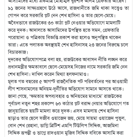
আসামিদের মধ্যে একমাত্র মোহাম্মদ খুরশীদ আলম গ্রেফতার আছেন।
৯১ জনের সাক্ষ্যগ্রহণে উঠে আসে, রাজধানীতে জমি থাকা সত্ত্বেও তা
গোপন করে সরকারি প্লট নেন শেখ হাসিনা ও তার ছেলে-মেয়ে।
অবৈধভাবে রাজউকের ৩০ কাঠা প্লট নেওয়ার অভিযোগে মামলাটি
করে দুদক। আদালতে আসামিদের উপস্থিত হতে সমন, গ্রেফতারি
পরোয়ানা ও পত্রিকায় বিজ্ঞপ্তি প্রকাশ করা হলেও অনুপস্থিত থাকেন
তারা। এতে পলাতক অবস্থায়ই শেখ হাসিনাসহ ২৩ জনের বিরুদ্ধে চলে
বিচারকাজ।
দুদকের অভিযোগপত্রে বলা হয়, রাজউকের আবাসন নীতি লঙ্ঘন করে
প্রধানমন্ত্রীর ক্ষমতাবলে ছেলে-মেয়েসহ নিজের নামে সরকারি জমি নেন
শেখ হাসিনা। দাখিল করেন মিথ্যা হলফনামাও।
মূলত গত বছরের ৫ আগস্ট রাজনৈতিক পট পরিবর্তনের পর আওয়ামী
লীগ শাসনামলের অনিয়ম-দুর্নীতির অভিযোগ সামনে আসতে থাকে।
জানা গেছে, ‘ক্ষমতার অপব্যবহার ও অনিয়মের মাধ্যমে’ রাজউকের
পূর্বাচল নতুন শহর প্রকল্পে ৬০ কাঠার প্লট বরাদ্দ নেয়ার অভিযোগে গত
জানুয়ারিতে ছয়টি মামলা করে দুদক। এসব মামলায় শেখ হাসিনা
ছাড়াও তার ছেলে সজীব ওয়াজেদ জয়, মেয়ে সায়মা ওয়াজেদ পুতুল,
বোন শেখ রেহানা, ভাগ্নি ব্রিটিশ এমপি টিউলিপ সিদ্দিক, আজমিনা
সিদ্দিক রূপন্তী ও ভাগ্নে রাদওয়ান মুজিব সিদ্দিক ববিকে আসামি করা