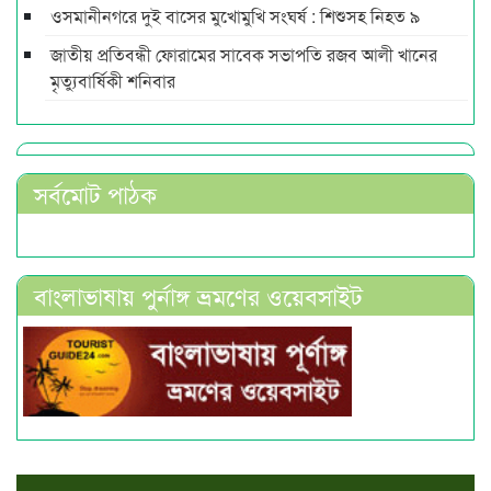
ওসমানীনগরে দুই বাসের মুখোমুখি সংঘর্ষ : শিশুসহ নিহত ৯
জাতীয় প্রতিবন্ধী ফোরামের সাবেক সভাপতি রজব আলী খানের
মৃত্যুবার্ষিকী শনিবার
সর্বমোট পাঠক
বাংলাভাষায় পুর্নাঙ্গ ভ্রমণের ওয়েবসাইট