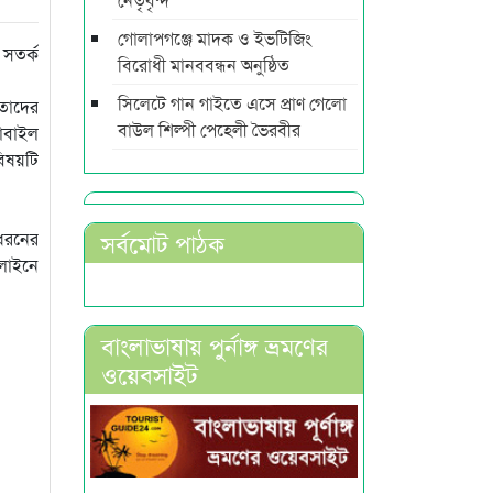
গোলাপগঞ্জে মাদক ও ইভটিজিং
 সতর্ক
বিরোধী মানববন্ধন অনুষ্ঠিত
সিলেটে গান গাইতে এসে প্রাণ গেলো
 তাদের
বাউল শিল্পী পেহেলী ভৈরবীর
মোবাইল
বিষয়টি
সর্বমোট পাঠক
 ধরনের
টলাইনে
বাংলাভাষায় পুর্নাঙ্গ ভ্রমণের
ওয়েবসাইট