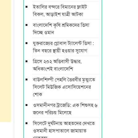
ইতালির বন্দরে বিমানের ফ্লাইট
বিকল, আড়াইশ যাত্রী আটকা
বাংলাদেশি কৃষি শ্রমিকদের ভিসা
দিচ্ছে ওমান
যুক্তরাজ্যের গ্লোবাল ট্যালেন্ট ভিসা :
তিন বছরে স্থায়ী হওয়ার সুযোগ
গ্রিসে ২০২ অভিবাসী উদ্ধার,
অধিকাংশই বাংলাদেশি
বাউলশিল্পী পেহলি ভৈরবীর মৃত্যুতে
সিলেট মিউজিক এসোসিয়েশনের
শোক
ওসমানীনগর ট্রাজেডি: এক শিশুসহ ৬
জনের পরিচয় মিলেছে
সিলেটে দুর্ঘটনায় আহতদের দেখতে
ওসমানী হাসপাতালে জামায়াত
নেতৃবৃন্দ