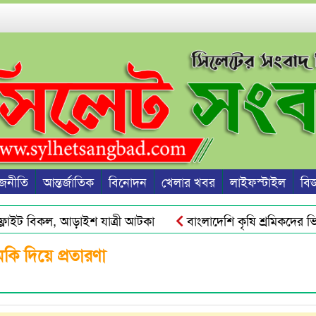
জনীতি
আন্তর্জাতিক
বিনোদন
খেলার খবর
লাইফস্টাইল
বিজ্
াইট বিকল, আড়াইশ যাত্রী আটকা
বাংলাদেশি কৃষি শ্রমিকদের ভিসা 
্কট ও দ্রব্যমূল্যের ঊর্ধ্বগতি রোধে সিলেটে ১১ দলীয় ঐক্যের স্মারকলিপি
কি দিয়ে প্রতারণা