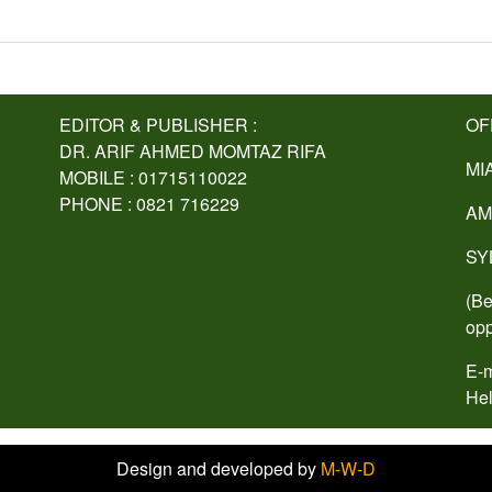
EDITOR & PUBLISHER :
OF
DR. ARIF AHMED MOMTAZ RIFA
MI
MOBILE : 01715110022
PHONE : 0821 716229
AM
SY
(Be
opp
E-m
Hel
Design and developed by
M-W-D