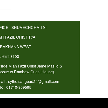
FICE : SHUVECHCHA-191
AH FAZIL CHIST R/A
BAKHANA WEST
LHET-3100
side Miah Fazil Chist Jame Masjid &
osite to Rainbow Guest House).
ail : sylhetsangbad24@gmail.com
lo : 01710-809595