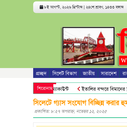
৮ই আগস্ট, ২০২৬ খ্রিস্টাব্দ
|
২৪শে শ্রাবণ, ১৪৩৩ বঙ্গাব্দ
প্রচ্ছদ
সিলেট বিভাগ
জাতীয়
সারাদেশ
রা
ে পারে ফোন ও ব্যাংক অ্যাকাউন্ট
শিরোনাম
ইতালির বন্দরে বিমানের ফ্ল
ীদের জনগণ আর ভয় পায়না : এড. জুবায়ের
তেল, গ্যাস, বিদ্যুৎ সঙ
সিলেটে গ্যাস সংযোগ বিচ্ছিন্ন করার হুম
প্রকাশিত: ৮:২৭ অপরাহ্ণ, নভেম্বর ১২, ২০২৫