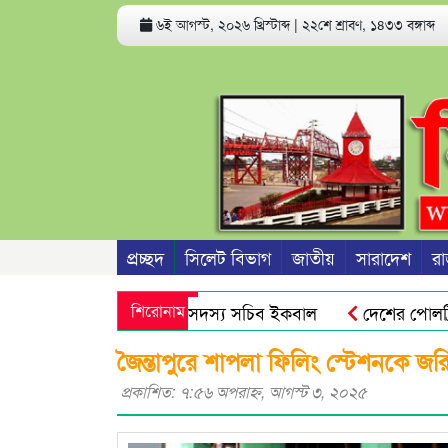
৬ই আগস্ট, ২০২৬ খ্রিস্টাব্দ
|
২২শে শ্রাবণ, ১৪৩৩ বঙ্গাব্দ
প্রচ্ছদ
সিলেট বিভাগ
জাতীয়
সারাদেশ
রা
েশনের আহবায়ক আবুল ও সদস্য সচিব ইকবাল
শিরোনাম
দেশের পোলট্রি মাংস
যাপনে সিলেট মহানগর বিএনপির কর্মসূচি
সিলেটে ডিবি পুলিশ পর
জৈন্তাপুরে শাপলা ফিলিং স্টেশনকে জর
প্রকাশিত: ৭:৫৬ অপরাহ্ণ, আগস্ট ৩, ২০২৫