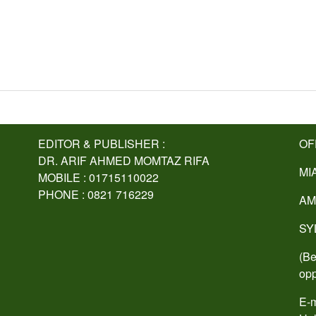
EDITOR & PUBLISHER :
OF
DR. ARIF AHMED MOMTAZ RIFA
MI
MOBILE : 01715110022
PHONE : 0821 716229
AM
SY
(Be
opp
E-m