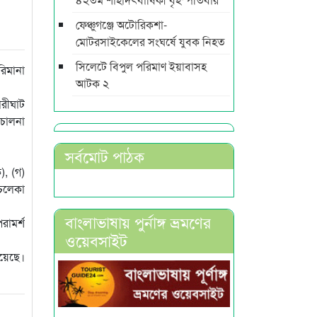
ফেঞ্চুগঞ্জে অটোরিকশা-
মোটরসাইকেলের সংঘর্ষে যুবক নিহত
সিলেটে বিপুল পরিমাণ ইয়াবাসহ
রিমানা
আটক ২
ারীঘাট
িচালনা
সর্বমোট পাঠক
), (গ)
ুচলেকা
বাংলাভাষায় পুর্নাঙ্গ ভ্রমণের
পরামর্শ
ওয়েবসাইট
হয়েছে।