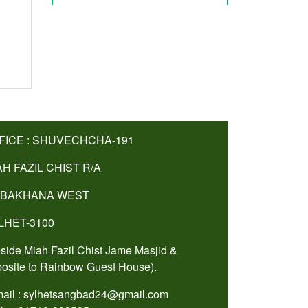
FICE : SHUVECHCHA-191
AH FAZIL CHIST R/A
BAKHANA WEST
LHET-3100
side Miah Fazil Chist Jame Masjid &
osite to Rainbow Guest House).
ail : sylhetsangbad24@gmail.com