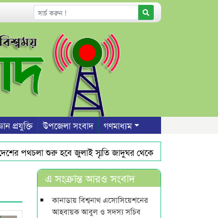
ঞান প্রযুক্তি
উপজেলা সংবাদ
গণমাধ্যম
 পথচলা শুরু হবে জুলাই স্মৃতি জাদুঘর থেকে : ড. ইউনূস
ওসমানী
সদস্য গ্রেফতার
মালয়েশিয়ায় সহকর্মীদের সংঘর্ষের জেরে ৩ বা
এ সংক্রান্ত আরও সংবাদ
কানাডায় বিশ্বনাথ এসোসিয়েশনের
আহবায়ক আবুল ও সদস্য সচিব