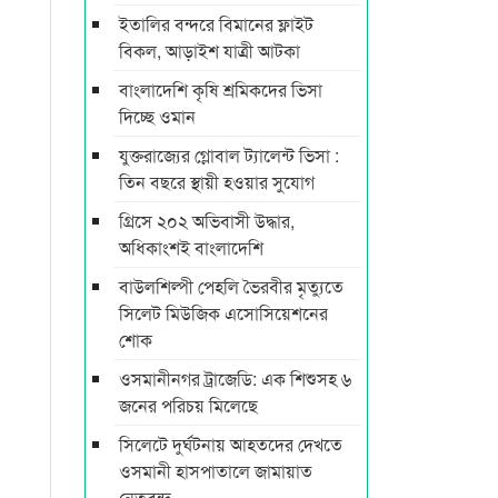
ইতালির বন্দরে বিমানের ফ্লাইট
বিকল, আড়াইশ যাত্রী আটকা
বাংলাদেশি কৃষি শ্রমিকদের ভিসা
দিচ্ছে ওমান
যুক্তরাজ্যের গ্লোবাল ট্যালেন্ট ভিসা :
তিন বছরে স্থায়ী হওয়ার সুযোগ
গ্রিসে ২০২ অভিবাসী উদ্ধার,
অধিকাংশই বাংলাদেশি
বাউলশিল্পী পেহলি ভৈরবীর মৃত্যুতে
সিলেট মিউজিক এসোসিয়েশনের
শোক
ওসমানীনগর ট্রাজেডি: এক শিশুসহ ৬
জনের পরিচয় মিলেছে
সিলেটে দুর্ঘটনায় আহতদের দেখতে
ওসমানী হাসপাতালে জামায়াত
নেতৃবৃন্দ