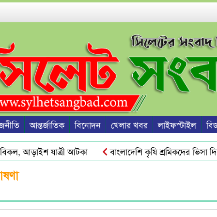
জনীতি
আন্তর্জাতিক
বিনোদন
খেলার খবর
লাইফস্টাইল
বিজ্
িকল, আড়াইশ যাত্রী আটকা
বাংলাদেশি কৃষি শ্রমিকদের ভিসা দিচ্ছ
 দ্রব্যমূল্যের ঊর্ধ্বগতি রোধে সিলেটে ১১ দলীয় ঐক্যের স্মারকলিপি
ঘোষণা