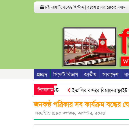
৮ই আগস্ট, ২০২৬ খ্রিস্টাব্দ
|
২৪শে শ্রাবণ, ১৪৩৩ বঙ্গাব্দ
প্রচ্ছদ
সিলেট বিভাগ
জাতীয়
সারাদেশ
রা
ে ফোন ও ব্যাংক অ্যাকাউন্ট
শিরোনাম
ইতালির বন্দরে বিমানের ফ্লাইট ব
জনগণ আর ভয় পায়না : এড. জুবায়ের
তেল, গ্যাস, বিদ্যুৎ সঙ্কট ও
জনকণ্ঠ পত্রিকার সব কার্যক্রম বন্ধের 
প্রকাশিত: ৯:৪৫ অপরাহ্ণ, আগস্ট ২, ২০২৫