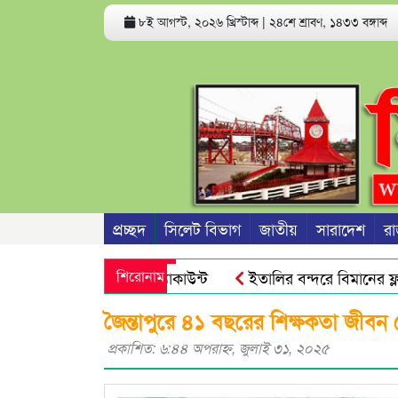
৮ই আগস্ট, ২০২৬ খ্রিস্টাব্দ
|
২৪শে শ্রাবণ, ১৪৩৩ বঙ্গাব্দ
প্রচ্ছদ
সিলেট বিভাগ
জাতীয়
সারাদেশ
রা
পারে ফোন ও ব্যাংক অ্যাকাউন্ট
শিরোনাম
ইতালির বন্দরে বিমানের ফ্লাইট
ের জনগণ আর ভয় পায়না : এড. জুবায়ের
তেল, গ্যাস, বিদ্যুৎ সঙ্কট
জৈন্তাপুরে ৪১ বছরের শিক্ষকতা জীব
প্রকাশিত: ৬:৪৪ অপরাহ্ণ, জুলাই ৩১, ২০২৫