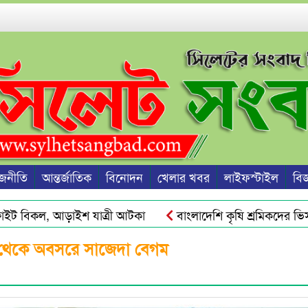
জনীতি
আন্তর্জাতিক
বিনোদন
খেলার খবর
লাইফস্টাইল
বিজ্
 বিকল, আড়াইশ যাত্রী আটকা
বাংলাদেশি কৃষি শ্রমিকদের ভিসা দি
 ও দ্রব্যমূল্যের ঊর্ধ্বগতি রোধে সিলেটে ১১ দলীয় ঐক্যের স্মারকলিপি
ন থেকে অবসরে সাজেদা বেগম