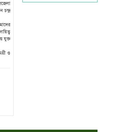
উপজেলা
চন্দ্র
আমাদের
ায়িত্ব
 যুক্ত
গ্রী ও