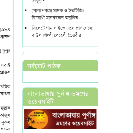
গোলাপগঞ্জে মাদক ও ইভটিজিং
বিরোধী মানববন্ধন অনুষ্ঠিত
সিলেটে গান গাইতে এসে প্রাণ গেলো
র ১৯৮৪
বাউল শিল্পী পেহেলী ভৈরবীর
রাক্তণ
 দুপুর
সর্বমোট পাঠক
ী সবাই
রাক্তণ
রাথমিক
বাংলাভাষায় পুর্নাঙ্গ ভ্রমণের
কনাগুল
ওয়েবসাইট
ুস্তাক
 তাজুল
 নুরুল
শিক্ষক