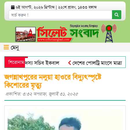
৬ই আগস্ট, ২০২৬ খ্রিস্টাব্দ
|
২২শে শ্রাবণ, ১৪৩৩ বঙ্গাব্দ
মেনু
 আবুল ও সদস্য সচিব ইকবাল
শিরোনাম
দেশের পোলট্রি মাংসে মাত্রাতিরিক্ত
হানগর বিএনপির কর্মসূচি
সিলেটে ডিবি পুলিশ পরিচয়ে যুবককে 
জগন্নাথপুরের নলুয়া হাওরে বিদ্যুৎস্পৃষ্টে
কিশোরের মৃত্যু
প্রকাশিত: ৩:৩২ অপরাহ্ণ, জুলাই ৩১, ২০২৫