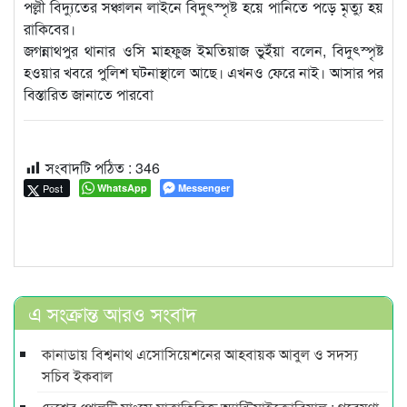
পল্লী বিদ্যুতের সঞ্চালন লাইনে বিদুৎস্পৃষ্ট হয়ে পানিতে পড়ে মৃত্যু হয়
রাকিবের।
জগন্নাথপুর থানার ওসি মাহফুজ ইমতিয়াজ ভুইঁয়া বলেন, বিদুৎস্পৃষ্ট
হওয়ার খবরে পুলিশ ঘটনাস্থালে আছে। এখনও ফেরে নাই। আসার পর
বিস্তারিত জানাতে পারবো
সংবাদটি পঠিত :
346
Post
WhatsApp
Messenger
এ সংক্রান্ত আরও সংবাদ
কানাডায় বিশ্বনাথ এসোসিয়েশনের আহবায়ক আবুল ও সদস্য
সচিব ইকবাল