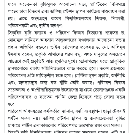
মাঝে সচেতনতা বৃদ্ধিমূলক আলোচনা সভা, প্লাস্টিকের বিনিময়ে
গাছের চারা বিতরণ এবং ডাম্পিং স্টেশন স্থাপন কার্যক্রম বাস্তবায়ন করা
হয়। এতে অংশগ্রহণ করেন বিশ্ববিদ্যালয়ের শিক্ষক, শিক্ষার্থী,
পরিবেশকর্মী এবং স্থানীয় জনগণ।
সিকৃবির কৃষি বনায়ন ও পরিবেশ বিজ্ঞান বিভাগের প্রফেসর ড.
মোহাম্মদ সামিউল আহসান তালুকদারের সঞ্চালনায় আলোচনা সভায়
প্রধান অতিথির বক্তব্যে ভাইস চ্যান্সেলর প্রফেসর ড. মো. আলিমুল
ইসলাম বলেন, প্রকৃতি আমাদের পরম বন্ধু, অথচ মানুষের অসচেতন
আচরণে সেই প্রকৃতিই আজ হুমকির মুখে। ভোলাগঞ্জের মতো প্রাকৃতিক
স্থানগুলোকে রক্ষায় সম্মিলিতভাবে কাজ করতে হবে। তরুণ প্রজন্মকে
পরিবেশের প্রতি দায়িত্বশীল হতে হবে। প্লাস্টিক দূষণ প্রকৃতি, অর্থনীতি
এবং জনস্বাস্থ্যের জন্য বড় ঝুঁকি তৈরি করছে। পরিবেশ বিষয়ে
সচেতনতা ও অংশীদারিত্বমূলক উদ্যোগের মাধ্যমে ভোলাগঞ্জকে একটি
পরিবেশবান্ধব ও সচেতন পর্যটন কেন্দ্র হিসেবে গড়ে তোলা সম্ভব
হবে।
পরিবেশ অধিদপ্তরের কর্মকর্তারা জানান, বর্জ্য ব্যবস্থাপনা ছাড়া টেকসই
পর্যটন সম্ভব নয়। ডাম্পিং স্টেশন স্থাপন ও জনসচেতনতা বৃদ্ধির
মাধ্যমে পর্যটন এলাকাগুলোর পরিবেশগত ভারসাম্য রক্ষা করা সম্ভব।
সিলেট কৃষি বিশ্ববিদ্যালয় পরিবেশ ক্লাবের সদস্যরা বলেন, এটি শুধু