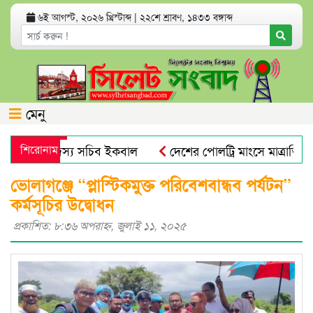
৬ই আগস্ট, ২০২৬ খ্রিস্টাব্দ
|
২২শে শ্রাবণ, ১৪৩৩ বঙ্গাব্দ
মেনু
আবুল ও সদস্য সচিব ইকবাল
শিরোনাম
দেশের পোলট্রি মাংসে মাত্রাতিরিক্ত 
ানগর বিএনপির কর্মসূচি
সিলেটে ডিবি পুলিশ পরিচয়ে যুবককে অ
ভোলাগঞ্জে “প্লাস্টিকমুক্ত পরিবেশবান্ধব পর্যটন”
কর্মসূচির উদ্বোধন
প্রকাশিত: ৮:৩৬ অপরাহ্ণ, জুলাই ১১, ২০২৫