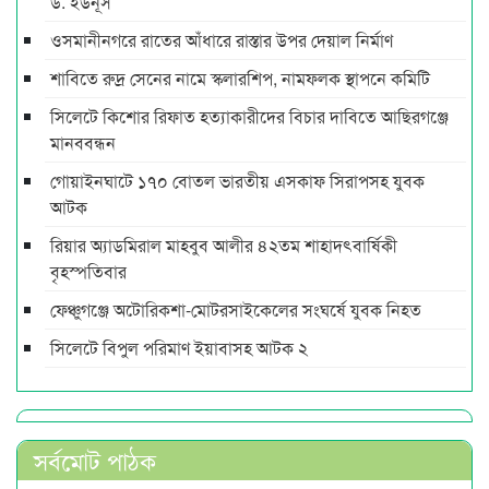
ড. ইউনূস
ওসমানীনগরে রাতের আঁধারে রাস্তার উপর দেয়াল নির্মাণ
শাবিতে রুদ্র সেনের নামে স্কলারশিপ, নামফলক স্থাপনে কমিটি
সিলেটে কিশোর রিফাত হত্যাকারীদের বিচার দাবিতে আছিরগঞ্জে
মানববন্ধন
গোয়াইনঘাটে ১৭০ বোতল ভারতীয় এসকাফ সিরাপসহ যুবক
আটক
রিয়ার অ্যাডমিরাল মাহবুব আলীর ৪২তম শাহাদৎবার্ষিকী
বৃহস্পতিবার
ফেঞ্চুগঞ্জে অটোরিকশা-মোটরসাইকেলের সংঘর্ষে যুবক নিহত
সিলেটে বিপুল পরিমাণ ইয়াবাসহ আটক ২
সর্বমোট পাঠক