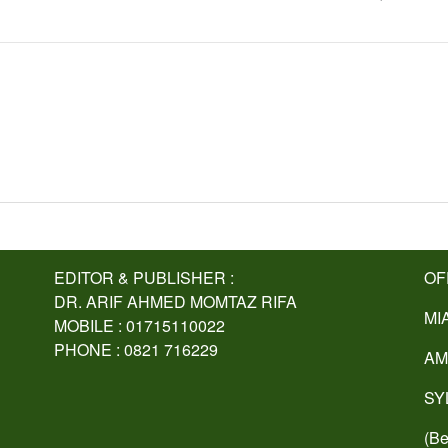
EDITOR & PUBLISHER :
OF
DR. ARIF AHMED MOMTAZ RIFA
MI
MOBILE : 01715110022
PHONE : 0821 716229
AM
SY
(Be