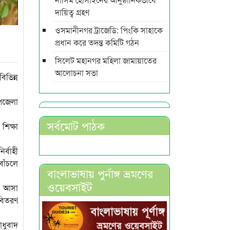
দায়িত্ব গ্রহণ
ওসমানীনগর ট্রাজেডি: পিংকি সাহাকে
প্রধান করে তদন্ত কমিটি গঠন
সিলেট মহানগর মহিলা জামায়াতের
আলোচনা সভা
িভিন্ন
উপজেলা
সর্বমোট পাঠক
শিক্ষা
র্বাহী
বাঁচলে
বাংলাভাষায় পুর্নাঙ্গ ভ্রমণের
ওয়েবসাইট
ে আসা
 বিতরণ
াধুবাদ