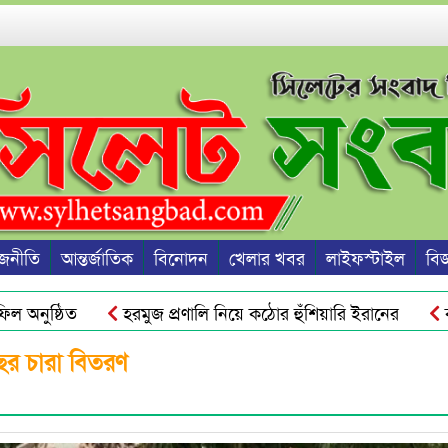
জনীতি
আন্তর্জাতিক
বিনোদন
খেলার খবর
লাইফস্টাইল
বিজ্
নুষ্ঠিত
হরমুজ প্রণালি নিয়ে কঠোর হুঁশিয়ারি ইরানের
কানাড
হ্যাকড হতে পারে ফোন ও ব্যাংক অ্যাকাউন্ট
ইতালির বন্দরে বি
ছের চারা বিতরণ