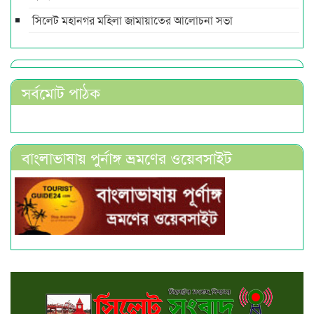
সিলেট মহানগর মহিলা জামায়াতের আলোচনা সভা
সর্বমোট পাঠক
বাংলাভাষায় পুর্নাঙ্গ ভ্রমণের ওয়েবসাইট