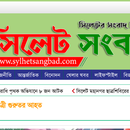
জনীতি
আন্তর্জাতিক
বিনোদন
খেলার খবর
লাইফস্টাইল
বিজ্
ধি পৃথক অভিযানে ৮ জন আটক
সিলেট মহানগর ছাত্রশিবিরের বিক
সায় ছাত্রদল-ছাত্রশিবিরের মধ্যে সংঘর্ষ, আহত অর্ধ শতাধিক
সিলে
াত্রী গুরুতর আহত