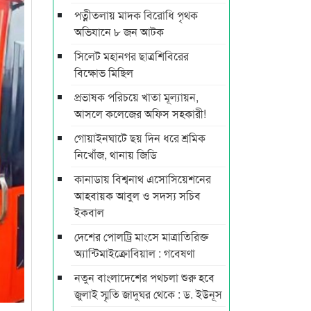
পত্নীতলায় মাদক বিরোধি পৃথক
অভিযানে ৮ জন আটক
সিলেট মহানগর ছাত্রশিবিরের
বিক্ষোভ মিছিল
প্রভাষক পরিচয়ে খাতা মূল্যায়ন,
আসলে কলেজের অফিস সহকারী!
গোয়াইনঘাটে ছয় দিন ধরে শ্রমিক
নিখোঁজ, থানায় জিডি
কানাডায় বিশ্বনাথ এসোসিয়েশনের
আহবায়ক আবুল ও সদস্য সচিব
ইকবাল
দেশের পোলট্রি মাংসে মাত্রাতিরিক্ত
অ্যান্টিমাইক্রোবিয়াল : গবেষণা
নতুন বাংলাদেশের পথচলা শুরু হবে
জুলাই স্মৃতি জাদুঘর থেকে : ড. ইউনূস