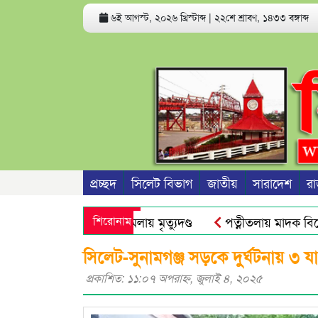
৬ই আগস্ট, ২০২৬ খ্রিস্টাব্দ
|
২২শে শ্রাবণ, ১৪৩৩ বঙ্গাব্দ
প্রচ্ছদ
সিলেট বিভাগ
জাতীয়
সারাদেশ
রা
া ধর্ষণচেষ্টা ও হত্যা মামলায় মৃত্যুদণ্ড
শিরোনাম
পত্নীতলায় মাদক বিরো
থান দিবস আজ
মুজিব পরদেশী কারাগারে
ঢাকা আলিয়া মাদ্রা
সিলেট-সুনামগঞ্জ সড়কে দুর্ঘটনায় ৩ য
প্রকাশিত: ১১:০৭ অপরাহ্ণ, জুলাই ৪, ২০২৫