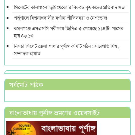
সিলেটের কালাগুলে ‘ভূমিখেকো’র বিরুদ্ধে কৃষকদের প্রতিবাদ সভা
পর্তুগালে বিশ্বনাথবাসীর বর্ণাঢ্য প্রীতিসন্ধ্যা ও নৈশভোজ
কমলগঞ্জে এসএসসি পরীক্ষায় জিপিএ-৫ পেয়েছে ১১৪টি, পাসের
হার ৪৬.১৩
নিসচা সিলেট জেলা শাখার পূর্ণাঙ্গ কমিটি গঠন : সভাপতি মিশু,
সম্পাদক হায়াত
সর্বমোট পাঠক
বাংলাভাষায় পুর্নাঙ্গ ভ্রমণের ওয়েবসাইট