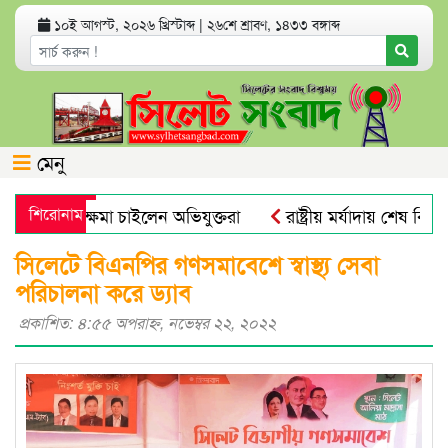
১০ই আগস্ট, ২০২৬ খ্রিস্টাব্দ
|
২৬শে শ্রাবণ, ১৪৩৩ বঙ্গাব্দ
মেনু
িকের কাছে ক্ষমা চাইলেন অভিযুক্তরা
শিরোনাম
রাষ্ট্রীয় মর্যাদায় শেষ বিদায় বী
ক্ত হলো নতুন নম্বর
সিলেট মহানগর বিএনপির সভাপতি নাসিম হো
সিলেটে বিএনপির গণসমাবেশে স্বাস্থ্য সেবা
পরিচালনা করে ড্যাব
প্রকাশিত: ৪:৫৫ অপরাহ্ণ, নভেম্বর ২২, ২০২২