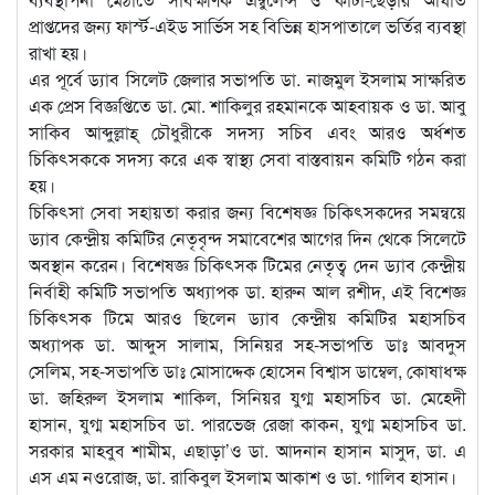
প্রাপ্তদের জন্য ফার্স্ট-এইড সার্ভিস সহ বিভিন্ন হাসপাতালে ভর্তির ব্যবস্থা
রাখা হয়।
এর পূর্বে ড্যাব সিলেট জেলার সভাপতি ডা. নাজমুল ইসলাম সাক্ষরিত
এক প্রেস বিজ্ঞপ্তিতে ডা. মো. শাকিলুর রহমানকে আহবায়ক ও ডা. আবু
সাকিব আব্দুল্লাহ্ চৌধুরীকে সদস্য সচিব এবং আরও অর্ধশত
চিকিৎসককে সদস্য করে এক স্বাস্থ্য সেবা বাস্তবায়ন কমিটি গঠন করা
হয়।
চিকিৎসা সেবা সহায়তা করার জন্য বিশেষজ্ঞ চিকিৎসকদের সমন্বয়ে
ড্যাব কেন্দ্রীয় কমিটির নেতৃবৃন্দ সমাবেশের আগের দিন থেকে সিলেটে
অবস্থান করেন। বিশেষজ্ঞ চিকিৎসক টিমের নেতৃত্ব দেন ড্যাব কেন্দ্রীয়
নির্বাহী কমিটি সভাপতি অধ্যাপক ডা. হারুন আল রশীদ, এই বিশেজ্ঞ
চিকিৎসক টিমে আরও ছিলেন ড্যাব কেন্দ্রীয় কমিটির মহাসচিব
অধ্যাপক ডা. আব্দুস সালাম, সিনিয়র সহ-সভাপতি ডাঃ আবদুস
সেলিম, সহ-সভাপতি ডাঃ মোসাদ্দেক হোসেন বিশ্বাস ডাম্বেল, কোষাধক্ষ
ডা. জহিরুল ইসলাম শাকিল, সিনিয়র যুগ্ম মহাসচিব ডা. মেহেদী
হাসান, যুগ্ম মহাসচিব ডা. পারভেজ রেজা কাকন, যুগ্ম মহাসচিব ডা.
সরকার মাহবুব শামীম, এছাড়া’ও ডা. আদনান হাসান মাসুদ, ডা. এ
এস এম নওরোজ, ডা. রাকিবুল ইসলাম আকাশ ও ডা. গালিব হাসান।