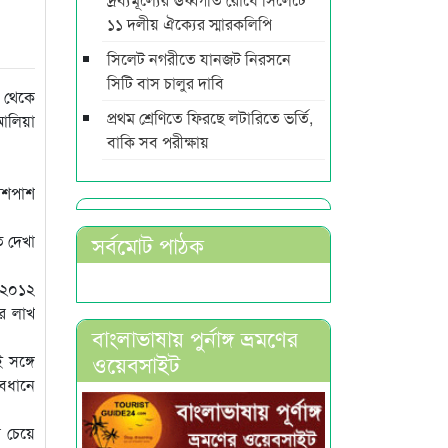
১১ দলীয় ঐক্যের স্মারকলিপি
সিলেট নগরীতে যানজট নিরসনে
সিটি বাস চালুর দাবি
 থেকে
প্রথম শ্রেণিতে ফিরছে লটারিতে ভর্তি,
 আলিয়া
বাকি সব পরীক্ষায়
 আশপাশ
সর্বমোট পাঠক
ে দেখা
ে ২০১২
র লাখ
বাংলাভাষায় পুর্নাঙ্গ ভ্রমণের
ওয়েবসাইট
সঙ্গে
াবধানে
র চেয়ে