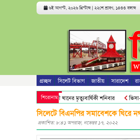
৬ই আগস্ট, ২০২৬ খ্রিস্টাব্দ
|
২২শে শ্রাবণ, ১৪৩৩ বঙ্গাব্দ
প্রচ্ছদ
সিলেট বিভাগ
জাতীয়
সারাদেশ
রা
াবেক সভাপতি রজব আলী খানের মৃত্যুবার্ষিকী শনিবার
শিরোনাম
ভিসা-গ্রিন 
িক্ত অ্যান্টিমাইক্রোবিয়াল : গবেষণা
নতুন বাংলাদেশের পথচলা শুর
সিলেটে বিএনপির সমাবেশকে ঘিরে নগর
প্রকাশিত: ৮:৪১ অপরাহ্ণ, নভেম্বর ১৭, ২০২২