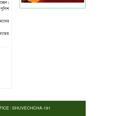
চ্ছেন।
 পুলিশ
আমাদের
ব্যাহত
FICE : SHUVECHCHA-191