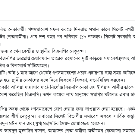
ীবিত নেতাকর্মী। গণসমাবেশ সফল করতে দিনরাত সমান তালে সিলেট নগরী
 দলটির নেতাকর্মীরা। প্রায় দশ বছর পর শনিবার (১৯ নভেম্বর) সিলেট সরকারি
।
্তব্য রাখেন কেন্দ্রীয় ও স্থানীয় বিএনপির নেতৃবৃন্দ।
বিএনপির ভারপ্রাপ্ত চেয়ারম্যান তারেক রহমানের দৃষ্টি কাড়তে সমাবেশস্থলসহ
্টার ও বিলবোর্ড সাঁটিয়েছেন।
 তাই ১ মাস আগে থেকেই গণসমাবেশের প্রচার-প্রচারণায় ব্যস্ত সময় কাটাত
ক্ত হয়ে স্থানীয় নেতাদের সঙ্গে নিয়ে লিফলেট বিতরণ, সভা-মিছিল করছেন।
র সরকারি আলিয়া মাদ্রাসার মাঠে নিখোঁজ বিএনপি নেতা এম ইলিয়াস আলীর ডাক
মাবেশ করেছিল বিএনপি। তখন কয়েক লাখ মানুষের সমাগম ঘটলেও এবার চা
িএনপির তরফ থেকে গণসমাবেশে যোগ দেয়ার জন্য দাওয়াত দেয়া হয়েছে। একই 
েন জেলার শীর্ষ নেতৃবৃন্দ। এবারের সিলেট বিভাগীয় সমাবেশ সফলে সার্বিক তত্ত্ব
 আবদুল মঈন খান এবং যুগ্ম মহাসচিব সৈয়দ মোয়াজ্জেম হোসেন।
কার আবদুল মুক্তাদির বলেন, আমাদের নেতা-কর্মীরা অতীতের যেকোনো সময়ে