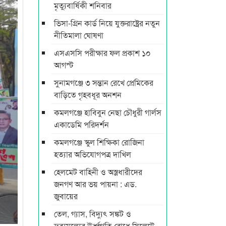
মৃত্যুবার্ষিকী শনিবার
ভিসা-গ্রিন কার্ড নিয়ে যুক্তরাষ্ট্রের নতুন
নীতিমালা ঘোষণা
এসএসসি পরীক্ষার ফল প্রকাশ ১০
আগস্ট
সুনামগঞ্জে ৩ সন্তান রেখে প্রেমিকের
বাড়িতে গৃহবধূর অনশন
কমলগঞ্জে হাবিবুন নেছা চৌধুরী গার্লস
একাডেমি পরিদর্শন
কমলগঞ্জে স্কুল শিক্ষিকা রোজিনা
হত্যার অভিযোগপত্র দাখিল
হেলমেট বাহিনী ও অস্ত্রধারীদের
জনগণ আর ভয় পায়না : এড.
জুবায়ের
তেল, গ্যাস, বিদ্যুৎ সঙ্কট ও
দ্রব্যমূল্যের ঊর্ধ্বগতি রোধে সিলেটে