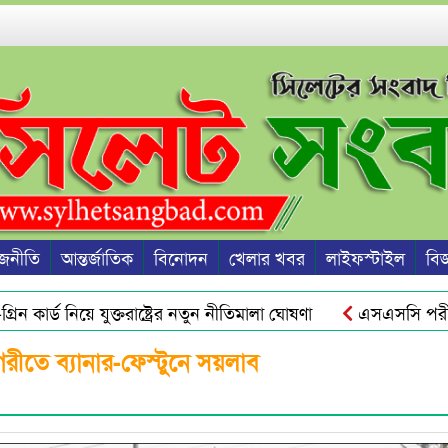
জনীতি
আন্তর্জাতিক
বিনোদন
খেলার খবর
লাইফস্টাইল
বিজ্
কার্ড নিয়ে যুক্তরাষ্ট্রের নতুন নীতিমালা ঘোষণা
এসএসসি পরীক্ষার
ু হবে জুলাই স্মৃতি জাদুঘর থেকে : ড. ইউনূস
ওসমানীনগরে রাতের
ীতে ব্যানার-ফেস্টুনে সয়লাব