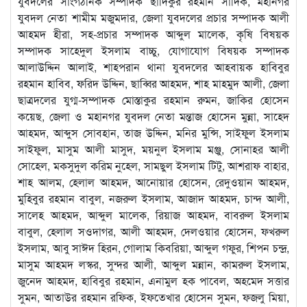
যুবদলের সাংগঠনিক সম্পাদক ছাদিকুর রহমান সাদিক, মহানগর
যুবদল নেতা শামীম মজুমদার, জেলা যুবদলের প্রচার সম্পাদক আলী
আহমদ হীরা, সহ-প্রচার সম্পাদক আব্দুল মালেক, কৃষি বিষয়ক
সম্পাদক সাহেদুল ইসলাম বাচ্চু, যোগাযোগ বিষয়ক সম্পাদক
আলাউদ্দিন আলাই, শাহপরান থানা যুবদলের আহবায়ক হাবিবুর
রহমান হাবিব, ফরিদ উদ্দিন, ছাব্বির আহমদ, শাহ মাহমুদ আলী, জেলা
ছাত্রদলের যুগ্ম-সম্পাদক মোস্তাকুর রহমান রুমন, জাকির হোসেন
কয়েছ, জেলা ও মহানগর যুবদল নেতা মন্তাজ হোসেন মুন্না, সাহেদ
আহমদ, আব্দুস সোবহান, তাজ উদ্দিন, মনির মুন্সি, সাইফুল ইসলাম
সাইফুল, মাসুম আলী মাসুদ, ময়নুল ইসলাম মঞ্জু, সোনাহর আলী
সোহেল, মকসুদুল করিম নুহেল, সামছুল ইসলাম টিটু, আশরাফ বাহার,
শাহ আলম, হেলাল আহমদ, আনোয়ার হোসেন, রেদুওয়ান আহমদ,
মুহিবুর রহমান বাবুল, নজরুল ইসলাম, আজাদ আহমদ, চান্দ আলী,
সালেহ আহমদ, আব্দুল মালেক, রিয়াজ আহমদ, বাবরুল ইসলাম
বাবুল, হেলাল সওদাগর, আলী আহমদ, দেলওয়ার হোসেন, ফখরুল
ইসলাম, আবু সাঈদ হিরন, গোলাম কিবরিয়া, আব্দুল গফুর, শিপন চন্দ্র,
মাসুম আহমদ লস্কর, সুন্দর আলী, আব্দুল মন্নান, কামরুল ইসলাম,
জুনেদ আহমদ, হাবিবুর রহমান, এনামুল হক পাবেল, অহমেদ সত্তার
সুমন, আতাউর রহমান রফিক, ইফতেখার হোসেন সুমন, ফজলু মিয়া,