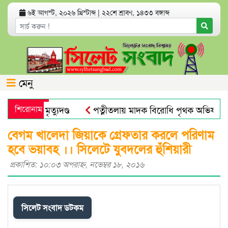
৬ই আগস্ট, ২০২৬ খ্রিস্টাব্দ
|
২২শে শ্রাবণ, ১৪৩৩ বঙ্গাব্দ
মেনু
যা মামলায় মৃত্যুদণ্ড
শিরোনাম
পত্নীতলায় মাদক বিরোধি পৃথক অভিযানে
মুজিব পরদেশী কারাগারে
ঢাকা আলিয়া মাদ্রাসায় ছাত্রদল-ছাত্রশ
বেগম খালেদা জিয়াকে গ্রেফতার করলে পরিণাম
হবে ভয়াবহ ।। সিলেটে যুবদলের হুঁশিয়ারী
প্রকাশিত: ১০:০৩ অপরাহ্ণ, নভেম্বর ১৮, ২০১৬
সিলেট সংবাদ ডটকম