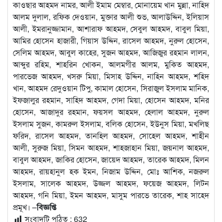
কাওছার আহমদ নামর, আলী ইমাম মেম্বার, মোনায়েম খান মুন্না, নাহিদ
আলম দুলাল, রফিক দেওয়ান, মুক্তার আলী শুভ, আলাউদ্দিন, ইলিয়াস
আলী, ইমরানুজ্জামান, আশারাফ আহমদ, সেবুল আহমদ, বাবুল মিয়া,
আমির হোসেন হাজারী, গিয়াস উদ্দিন, রাসেল আহমদ, নুরুল হোসেন,
সেলিম আহমদ, আবুল কাহের, সুজন আহমদ, আজিজুর রহমান লালন,
আব্দুর রহিম, শাহরিন খোকন, আলমগীর আলম, মুকিত আহমদ,
পারভেজ আহমদ, খসরু মিয়া, মিসাহ উদ্দিন, নাহিন আহমদ, শহিদ
খান, আহমদ রেদুওয়ান টিপু, কামাল হোসেন, সিরাজুল ইসলাম মানিক,
ইফজালুর রহমান, সাহিদ আহমদ, গেদা মিয়া, হোসেন আহমদ, মনির
হোসেন, আজাদুর রহমান, ফয়সল আহমদ, হেলাল আহমদ, নুরুল
ইসলাম সুজন, কামরুল ইসলাম, বলিক হোসেন, ইউনুস মিয়া, মখলিছ
ফরিদ, রাসেল আহমদ, তানহিল আহমদ, সোহেল আহমদ, শাহীন
আলী, সুরুজ মিয়া, সিমন আহমদ, শাহজাহান মিয়া, জয়নাল আহমদ,
বাবুল আহমদ, জাকির হোসেন, জায়েদ আহমদ, তারেক আহমদ, মিলন
আহমদ, রায়হানুল হক ইমন, নিজাম উদ্দিন, মোঃ আশিক, নজরুল
ইসলাম, সালেক আহমদ, উজ্জল আহমদ, ফয়েজ আহমদ, লিটন
আহমদ, গনি মিয়া, ইমন আহমদ, মাসুম পারভে তারেক, শাহ সাহেদ
প্রমূখ। –
বিজ্ঞপ্তি
সংবাদটি পঠিত :
632