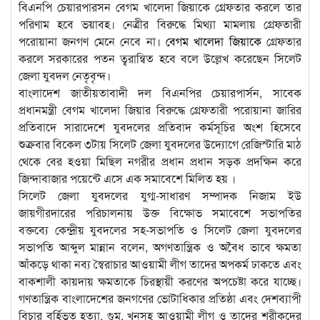
বিএনপি চেয়ারপারসন বেগম খালেদা জিয়াকে গ্রেফতার করলে তার
পরিণাম হবে ভয়াবহ। নেত্রীর বিরুদ্ধে মিথ্যা মামলায় গ্রেফতারী
পরোয়ানা জনগণ মেনে নেবে না।
বেগম খালেদা জিয়াকে
গ্রেফতার
করলে সরকারের পতন ত্বরান্বিত হবে বলে উল্লেখ করেছেন সিলেট
জেলা যুবদল নেতৃবৃন্দ।
বাংলাদেশ জাতীয়তাবাদী দল বিএনপির চেয়ারপার্সন, সাবেক
প্রধানমন্ত্রী বেগম খালেদা জিয়ার বিরুদ্ধে গ্রেফতারী পরোয়ানা জারির
প্রতিবাদে সারাদেশে যুবদলের প্রতিবাদ কর্মসূচির অংশ হিসেবে
শুক্রবার বিকেল ৩টায় সিলেট জেলা যুবদলের উদ্যোগে রেজিস্টারি মাঠ
থেকে বের হওয়া মিছিল নগরীর প্রধান প্রধান সড়ক প্রদক্ষিন করে
জিন্দাবাজার পয়েন্টে এসে এক সমাবেশে মিলিত হয় ।
সিলেট জেলা যুবদলের যুগ্ম-সাধারণ সম্পাদক নিজাম ইউ
জায়গীরদারের পরিচালনায় উক্ত বিক্ষোভ সমাবেশে সভাপতির
বক্তব্যে কেন্দ্রীয় যুবদলের সহ-সভাপতি ও সিলেট জেলা যুবদলের
সভাপতি আব্দুল মান্নান বলেন, অগণতান্ত্রিক ও অবৈধ ভাবে ক্ষমতা
আঁকড়ে থাকা নব্য স্বৈরাচার আওয়ামী লীগ তাদের অপকর্ম ঢাকতে এবং
বাকশালী কায়দায় ক্ষমতাকে চিরস্থায়ী করণের অপচেষ্টা করে যাচ্ছে।
গণতান্ত্রিক বাংলাদেশের জনগণের ভোটাধিকার প্রতিষ্ঠা এবং দেশব্যাপী
বিচার বর্হিভূত হত্যা, গুম, খুনসহ আওয়ামী লীগ ও তাদের শরীকদের