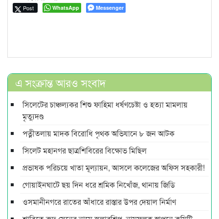
Post
WhatsApp
Messenger
এ সংক্রান্ত আরও সংবাদ
সিলেটের চাঞ্চল্যকর শিশু ফাহিমা ধর্ষণচেষ্টা ও হত্যা মামলায়
মৃত্যুদণ্ড
পত্নীতলায় মাদক বিরোধি পৃথক অভিযানে ৮ জন আটক
সিলেট মহানগর ছাত্রশিবিরের বিক্ষোভ মিছিল
প্রভাষক পরিচয়ে খাতা মূল্যায়ন, আসলে কলেজের অফিস সহকারী!
গোয়াইনঘাটে ছয় দিন ধরে শ্রমিক নিখোঁজ, থানায় জিডি
ওসমানীনগরে রাতের আঁধারে রাস্তার উপর দেয়াল নির্মাণ
শাবিতে রুদ্র সেনের নামে স্কলারশিপ, নামফলক স্থাপনে কমিটি