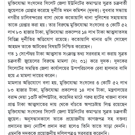
মুক্তিযোদ্ধা সংসদের সিলেট জেলা ইউনিটের কমান্ডার সুব্রত চক্রবর্তী
জুয়েলকে গ্রেপ্তার করেছে দুর্নীতি দমন কমিশন (দুদক)। বুধবার সন্ধাায়
নগরীর চালিবন্দরের বাসা থেকে কতোয়ালি থানা পুলিশের সহায়তায়
তাকে গ্রেপ্তার করা হয়। তার বিরুদ্ধে মুক্তিযোদ্ধা সংসদের ৩ কোটি ৫২
লাখ ৮০ হাজার টাকা, মুক্তিযোদ্ধা প্রকল্পের ১৪ লাখ টাকা আত্মসাতসহ
বিভিন্ন দুর্নীতির অভিযোগ রয়েছে। কতোয়ালি থানার ওসি সোহেল
আহমদ তাকে আটকের বিষয়টি নিশ্চিত করেছেন।
গত ১ সেপ্টেম্বর টাকা আত্মসাত সংক্রান্ত তথ্য সরবরাহ না করায় সুব্রত
চক্রবর্তী জুয়েলের বিরুদ্ধে মামলা (নং ০১) করে দুদক। দুদকের
সিলেটের সমন্বিত জেলা কার্যালয়ের উপপরিচালক রেবা হালদার বাদি
হয়ে এ মামলা দায়ের করেন।
মামলার অভিযোগে বলা হয়, মুক্তিযোদ্ধা সংসদের ৩ কোটি ৫২ লাখ
৮০ হাজার টাকা, মুক্তিযোদ্ধা প্রকল্পের ১৪ লাখ টাকা, মন্ত্রণালয়ের
বরাদ্দ দেয়া ১৩টি কম্পিউটার, কয়েদির মাঠে গরুর হাটের খাজনা বাবদ
প্রাপ্ত টাকা আত্মসাতের দায় থেকে বাঁচতে অপচেষ্টায় লিপ্ত রয়েছেন
মুক্তিযোদ্ধা সংসদের সিলেট জেলা ইউনিটের কমান্ডার সুব্রত চক্রবর্তী
জুয়েল। অনুসন্ধানকালে তাকে প্রয়োজনীয় কাগজপত্র সহ বক্তব্য
প্রদানের জন্য নোটিশ প্রদান করা হলেও তিনি তাতে সাড়া দেননি।
এমনকি দুদককে প্রয়োজনীয় দলিলপত্রও সরবরাহ করেননি।