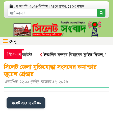
৮ই আগস্ট, ২০২৬ খ্রিস্টাব্দ
|
২৪শে শ্রাবণ, ১৪৩৩ বঙ্গাব্দ
মেনু
্যাংক অ্যাকাউন্ট
শিরোনাম
ইতালির বন্দরে বিমানের ফ্লাইট বিকল, আড়াই
য় পায়না : এড. জুবায়ের
তেল, গ্যাস, বিদ্যুৎ সঙ্কট ও দ্রব্যমূল
সিলেট জেলা মুক্তিযোদ্ধা সংসদের কমান্ডার
জুয়েল গ্রেপ্তার
প্রকাশিত: ১২:১১ পূর্বাহ্ণ, নভেম্বর ১৭, ২০১৬
সিলেট সংবাদ ডটকম