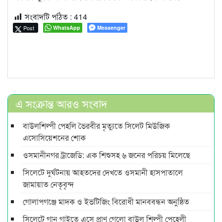
সংবাদটি পঠিত :
414
Post
WhatsApp
Messenger
এ সংক্রান্ত আরও সংবাদ
বাউলশিল্পী পেহলি ভৈরবীর মৃত্যুতে সিলেট মিউজিক
এসোসিয়েশনের শোক
ওসমানীনগর ট্রাজেডি: এক শিশুসহ ৬ জনের পরিচয় মিলেছে
সিলেটে দুর্ঘটনায় আহতদের দেখতে ওসমানী হাসপাতালে
জামায়াত নেতৃবৃন্দ
গোলাপগঞ্জে মাদক ও ইভটিজিং বিরোধী মানববন্ধন অনুষ্ঠিত
সিলেটে গান গাইতে এসে প্রাণ গেলো বাউল শিল্পী পেহেলী