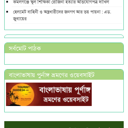
কমলগঞ্জে স্কুল শিক্ষিকা রোজিনা হত্যার অভিযোগপত্র দাখিল
হেলমেট বাহিনী ও অস্ত্রধারীদের জনগণ আর ভয় পায়না : এড.
জুবায়ের
সর্বমোট পাঠক
বাংলাভাষায় পুর্নাঙ্গ ভ্রমণের ওয়েবসাইট