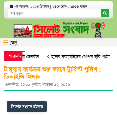
৭ই আগস্ট, ২০২৬ খ্রিস্টাব্দ
|
২৩শে শ্রাবণ, ১৪৩৩ বঙ্গাব্দ
মেনু
িল্পী পেহেলী ভৈরবীর
শিরোনাম
হলের রুমমেটদের গোপন ছবি পাঠাতেন প্
িমুখে রেলযাত্রা
দেশের বাজারে বাড়ল স্বর্ণের দাম
জুলাই 
টাঙ্গুয়ায় কার্যক্রম শুরু করবে ট্যুরিস্ট পুলিশ :
ডিআইজি মিজান
প্রকাশিত: ১২:১১ পূর্বাহ্ণ, নভেম্বর ১২, ২০১৬
সিলেট সংবাদ ডটকম