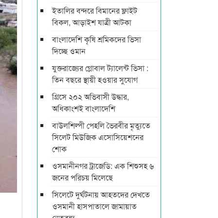
ইতালির বন্দরে বিমানের ফ্লাইট
বিকল, আড়াইশ যাত্রী আটকা
বাংলাদেশি কৃষি শ্রমিকদের ভিসা
দিচ্ছে ওমান
যুক্তরাজ্যের গ্লোবাল ট্যালেন্ট ভিসা :
তিন বছরে স্থায়ী হওয়ার সুযোগ
গ্রিসে ২০২ অভিবাসী উদ্ধার,
অধিকাংশই বাংলাদেশি
বাউলশিল্পী পেহলি ভৈরবীর মৃত্যুতে
সিলেট মিউজিক এসোসিয়েশনের
শোক
ওসমানীনগর ট্রাজেডি: এক শিশুসহ ৬
জনের পরিচয় মিলেছে
সিলেটে দুর্ঘটনায় আহতদের দেখতে
ওসমানী হাসপাতালে জামায়াত
নেতৃবৃন্দ