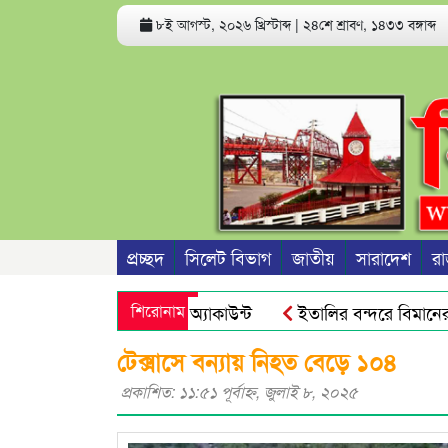
৮ই আগস্ট, ২০২৬ খ্রিস্টাব্দ
|
২৪শে শ্রাবণ, ১৪৩৩ বঙ্গাব্দ
প্রচ্ছদ
সিলেট বিভাগ
জাতীয়
সারাদেশ
রা
হতে পারে ফোন ও ব্যাংক অ্যাকাউন্ট
শিরোনাম
ইতালির বন্দরে বিমানের ফ
ারীদের জনগণ আর ভয় পায়না : এড. জুবায়ের
তেল, গ্যাস, বিদ্যুৎ 
টেক্সাসে বন্যায় নিহত বেড়ে ১০৪
প্রকাশিত: ১১:৫১ পূর্বাহ্ণ, জুলাই ৮, ২০২৫