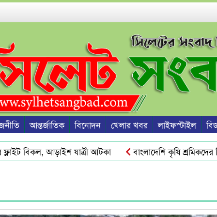
জনীতি
আন্তর্জাতিক
বিনোদন
খেলার খবর
লাইফস্টাইল
বিজ্
্লাইট বিকল, আড়াইশ যাত্রী আটকা
বাংলাদেশি কৃষি শ্রমিকদের ভিস
সঙ্কট ও দ্রব্যমূল্যের ঊর্ধ্বগতি রোধে সিলেটে ১১ দলীয় ঐক্যের স্মারকলিপ