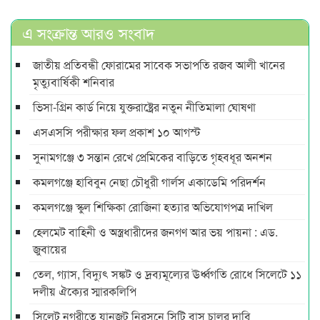
এ সংক্রান্ত আরও সংবাদ
জাতীয় প্রতিবন্ধী ফোরামের সাবেক সভাপতি রজব আলী খানের
মৃত্যুবার্ষিকী শনিবার
ভিসা-গ্রিন কার্ড নিয়ে যুক্তরাষ্ট্রের নতুন নীতিমালা ঘোষণা
এসএসসি পরীক্ষার ফল প্রকাশ ১০ আগস্ট
সুনামগঞ্জে ৩ সন্তান রেখে প্রেমিকের বাড়িতে গৃহবধূর অনশন
কমলগঞ্জে হাবিবুন নেছা চৌধুরী গার্লস একাডেমি পরিদর্শন
কমলগঞ্জে স্কুল শিক্ষিকা রোজিনা হত্যার অভিযোগপত্র দাখিল
হেলমেট বাহিনী ও অস্ত্রধারীদের জনগণ আর ভয় পায়না : এড.
জুবায়ের
তেল, গ্যাস, বিদ্যুৎ সঙ্কট ও দ্রব্যমূল্যের ঊর্ধ্বগতি রোধে সিলেটে ১১
দলীয় ঐক্যের স্মারকলিপি
সিলেট নগরীতে যানজট নিরসনে সিটি বাস চালুর দাবি