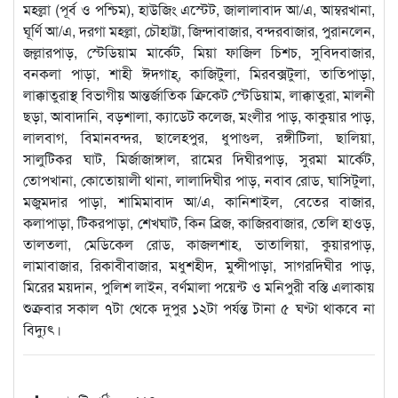
মহল্লা (পূর্ব ও পশ্চিম), হাউজিং এস্টেট, জালালাবাদ আ/এ, আম্বরখানা,
ঘূর্ণি আ/এ, দরগা মহল্লা, চৌহাট্টা, জিন্দাবাজার, বন্দরবাজার, পুরানলেন,
জল্লারপাড়, স্টেডিয়াম মার্কেট, মিয়া ফাজিল চিশচ, সুবিদবাজার,
বনকলা পাড়া, শাহী ঈদগাহ্, কাজিটুলা, মিরবক্সটুলা, তাতিপাড়া,
লাক্কাতুরাস্থ বিভাগীয় আন্তর্জাতিক ক্রিকেট স্টেডিয়াম, লাক্কাতুরা, মালনী
ছড়া, আবাদানি, বড়শালা, ক্যাডেট কলেজ, মংলীর পাড়, কাকুয়ার পাড়,
লালবাগ, বিমানবন্দর, ছালেহপুর, ধুপাগুল, রঙ্গীটিলা, ছালিয়া,
সালুটিকর ঘাট, মির্জাজাঙ্গাল, রামের দিঘীরপাড়, সুরমা মার্কেট,
তোপখানা, কোতোয়ালী থানা, লালাদিঘীর পাড়, নবাব রোড, ঘাসিটুলা,
মজুমদার পাড়া, শামিমাবাদ আ/এ, কানিশাইল, বেতের বাজার,
কলাপাড়া, টিকরপাড়া, শেখঘাট, কিন ব্রিজ, কাজিরবাজার, তেলি হাওড়,
তালতলা, মেডিকেল রোড, কাজলশাহ, ভাতালিয়া, কুয়ারপাড়,
লামাবাজার, রিকাবীবাজার, মধুশহীদ, মুন্সীপাড়া, সাগরদিঘীর পাড়,
মিরের ময়দান, পুলিশ লাইন, বর্ণমালা পয়েন্ট ও মনিপুরী বস্তি এলাকায়
শুক্রবার সকাল ৭টা থেকে দুপুর ১২টা পর্যন্ত টানা ৫ ঘণ্টা থাকবে না
বিদ্যুৎ।