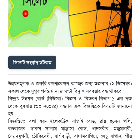
সিলেট সংবাদ ডটকম
উন্নয়নমূলক ও জরুরি রক্ষণাবেক্ষণ কাজের জন্য শুক্রবার (২ ডিসেম্বর)
সকাল থেকে দুপুর পর্যন্ত টানা ৫ ঘণ্টা বিদ্যুৎ সরবরাহ বন্ধ থাকবে।
বিদ্যুৎ উন্নয়ন বোর্ড (বিউবো) বিক্রয় ও বিতরণ বিভাগ-১ এর পক্ষ
থেকে বুধবার (৩০ নভেম্বর) সন্ধ্যায় এক বিজ্ঞপ্তিতে বিষয়টি জানানো
হয়।
বিজ্ঞপ্তিতে বলা হয়- ইলেকট্রিক সাপ্লাই রোড, রায় হুসেন গলি,
বড়বাজার, দারুস সালাম মাদ্রাসা রোড, খাদসবীর, মজুমদারী,
সৈয়দমুগনী, চৌকিদেখী, বাশঁবাড়ী, বাদামবাগিচা, লেচু বাগান, পীর