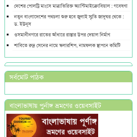
দেশের পোলট্রি মাংসে মাত্রাতিরিক্ত অ্যান্টিমাইক্রোবিয়াল : গবেষণা
নতুন বাংলাদেশের পথচলা শুরু হবে জুলাই স্মৃতি জাদুঘর থেকে :
ড. ইউনূস
ওসমানীনগরে রাতের আঁধারে রাস্তার উপর দেয়াল নির্মাণ
শাবিতে রুদ্র সেনের নামে স্কলারশিপ, নামফলক স্থাপনে কমিটি
সর্বমোট পাঠক
বাংলাভাষায় পুর্নাঙ্গ ভ্রমণের ওয়েবসাইট