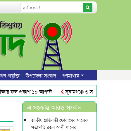
ঞান প্রযুক্তি
উপজেলা সংবাদ
গণমাধ্যম
 ফল প্রকাশ ১০ আগস্ট
সুনামগঞ্জে ৩ সন্তান রেখে প্রেমিকের বা
র আঁধারে রাস্তার উপর দেয়াল নির্মাণ
শাবিতে রুদ্র সেনের নামে
এ সংক্রান্ত আরও সংবাদ
জাতীয় প্রতিবন্ধী ফোরামের সাবেক
সভাপতি রজব আলী খানের