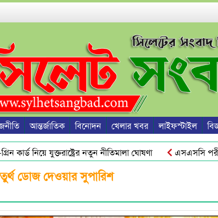
জনীতি
আন্তর্জাতিক
বিনোদন
খেলার খবর
লাইফস্টাইল
বিজ্
 কার্ড নিয়ে যুক্তরাষ্ট্রের নতুন নীতিমালা ঘোষণা
এসএসসি পরীক্ষার
ু হবে জুলাই স্মৃতি জাদুঘর থেকে : ড. ইউনূস
ওসমানীনগরে রাতে
তুর্থ ডোজ দেওয়ার সুপারিশ