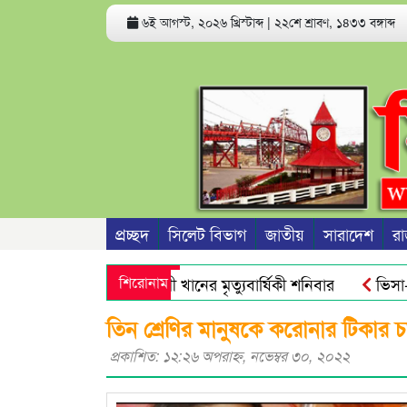
৬ই আগস্ট, ২০২৬ খ্রিস্টাব্দ
|
২২শে শ্রাবণ, ১৪৩৩ বঙ্গাব্দ
প্রচ্ছদ
সিলেট বিভাগ
জাতীয়
সারাদেশ
রা
াবেক সভাপতি রজব আলী খানের মৃত্যুবার্ষিকী শনিবার
শিরোনাম
ভিসা-গ্রিন
িক্ত অ্যান্টিমাইক্রোবিয়াল : গবেষণা
নতুন বাংলাদেশের পথচলা শুর
তিন শ্রেণির মানুষকে করোনার টিকার চ
প্রকাশিত: ১২:২৬ অপরাহ্ণ, নভেম্বর ৩০, ২০২২