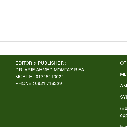
EDITOR & PUBLISHER :
OF
DR. ARIF AHMED MOMTAZ RIFA
MI
MOBILE : 01715110022
PHONE : 0821 716229
AM
SY
(Be
opp
E-m