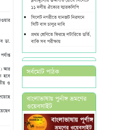
১১ দলীয় ঐক্যের স্মারকলিপি
সিলেট নগরীতে যানজট নিরসনে
দেওয়ার
সিটি বাস চালুর দাবি
প্রথম শ্রেণিতে ফিরছে লটারিতে ভর্তি,
িব ডা.
বাকি সব পরীক্ষায়
্যাপ্ত
ছে। আর
সর্বমোট পাঠক
ন হবে
িতীয় ও
পেয়েছে
বাংলাভাষায় পুর্নাঙ্গ ভ্রমণের
ওয়েবসাইট
িয়েছেন