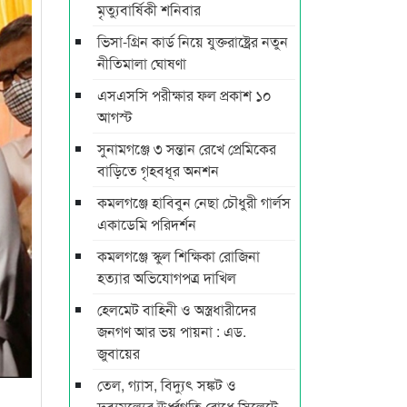
মৃত্যুবার্ষিকী শনিবার
ভিসা-গ্রিন কার্ড নিয়ে যুক্তরাষ্ট্রের নতুন
নীতিমালা ঘোষণা
এসএসসি পরীক্ষার ফল প্রকাশ ১০
আগস্ট
সুনামগঞ্জে ৩ সন্তান রেখে প্রেমিকের
বাড়িতে গৃহবধূর অনশন
কমলগঞ্জে হাবিবুন নেছা চৌধুরী গার্লস
একাডেমি পরিদর্শন
কমলগঞ্জে স্কুল শিক্ষিকা রোজিনা
হত্যার অভিযোগপত্র দাখিল
হেলমেট বাহিনী ও অস্ত্রধারীদের
জনগণ আর ভয় পায়না : এড.
জুবায়ের
তেল, গ্যাস, বিদ্যুৎ সঙ্কট ও
দ্রব্যমূল্যের ঊর্ধ্বগতি রোধে সিলেটে