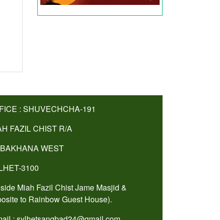
FICE : SHUVECHCHA-191
AH FAZIL CHIST R/A
BAKHANA WEST
LHET-3100
side Miah Fazil Chist Jame Masjid &
osite to Rainbow Guest House).
ail : sylhetsangbad24@gmail.com