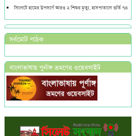
সিলেটে হামের উপসর্গে আরও ২ শিশুর মৃত্যু, হাসপাতালে ভর্তি ৭৪
সর্বমোট পাঠক
বাংলাভাষায় পুর্নাঙ্গ ভ্রমণের ওয়েবসাইট