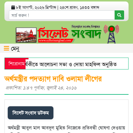
৮ই আগস্ট, ২০২৬ খ্রিস্টাব্দ
|
২৪শে শ্রাবণ, ১৪৩৩ বঙ্গাব্দ
মেনু
ের মৃত্যুবার্ষিকীতে আলোচনা সভা ও দোয়া মাহফিল অনুষ্ঠিত
শিরোনাম
হরম
জারে স্বর্ণের দামে বড় লাফ
যেসব অ্যাপ থাকলে হ্যাকড হতে পারে
অর্থমন্ত্রীর পদত্যাগ দাবি ওলামা লীগের
প্রকাশিত: ১:৪৭ পূর্বাহ্ণ, জুলাই ২৪, ২০১৬
সিলেট সংবাদ ডটকম
অর্থমন্ত্রী আবুল মাল আবদুল মুহিত নিজেকে প্রতিবন্ধী ঘোষণা দেওয়ায়