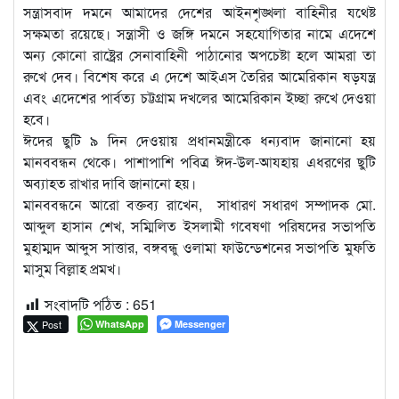
সন্ত্রাসবাদ দমনে আমাদের দেশের আইনশৃঙ্খলা বাহিনীর যথেষ্ট
সক্ষমতা রয়েছে। সন্ত্রাসী ও জঙ্গি দমনে সহযোগিতার নামে এদেশে
অন্য কোনো রাষ্ট্রের সেনাবাহিনী পাঠানোর অপচেষ্টা হলে আমরা তা
রুখে দেব। বিশেষ করে এ দেশে আইএস তৈরির আমেরিকান ষড়যন্ত্র
এবং এদেশের পার্বত্য চট্টগ্রাম দখলের আমেরিকান ইচ্ছা রুখে দেওয়া
হবে।
ঈদের ছুটি ৯ দিন দেওয়ায় প্রধানমন্ত্রীকে ধন্যবাদ জানানো হয়
মানববন্ধন থেকে। পাশাপাশি পবিত্র ঈদ-উল-আযহায় এধরণের ছুটি
অব্যাহত রাখার দাবি জানানো হয়।
মানববন্ধনে আরো বক্তব্য রাখেন, সাধারণ সধারণ সম্পাদক মো.
আব্দুল হাসান শেখ, সম্মিলিত ইসলামী গবেষণা পরিষদের সভাপতি
মুহাম্মদ আব্দুস সাত্তার, বঙ্গবন্ধু ওলামা ফাউন্ডেশনের সভাপতি মুফতি
মাসুম বিল্লাহ প্রমখ।
সংবাদটি পঠিত :
651
Post
WhatsApp
Messenger