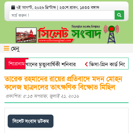
৭ই আগস্ট, ২০২৬ খ্রিস্টাব্দ
|
২৩শে শ্রাবণ, ১৪৩৩ বঙ্গাব্দ
মেনু
জব আলী খানের মৃত্যুবার্ষিকী শনিবার
শিরোনাম
ভিসা-গ্রিন কার্ড নিয়ে যুক
াইক্রোবিয়াল : গবেষণা
নতুন বাংলাদেশের পথচলা শুরু হবে জুলাই স
তারেক রহমানের রায়ের প্রতিবাদে মদন মোহন
কলেজ ছাত্রদলের তাৎক্ষণিক বিক্ষোভ মিছিল
প্রকাশিত: ৫:১৩ অপরাহ্ণ, জুলাই ২১, ২০১৬
সিলেট সংবাদ ডটকম