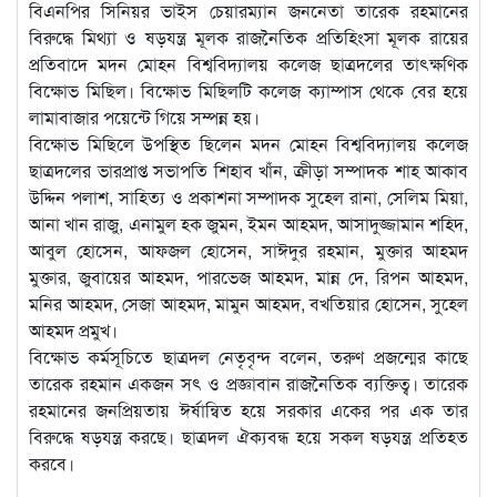
বিএনপির সিনিয়র ভাইস চেয়ারম্যান জননেতা তারেক রহমানের
বিরুদ্ধে মিথ্যা ও ষড়যন্ত্র মূলক রাজনৈতিক প্রতিহিংসা মূলক রায়ের
প্রতিবাদে মদন মোহন বিশ্ববিদ্যালয় কলেজ ছাত্রদলের তাৎক্ষণিক
বিক্ষোভ মিছিল। বিক্ষোভ মিছিলটি কলেজ ক্যাম্পাস থেকে বের হয়ে
লামাবাজার পয়েন্টে গিয়ে সম্পন্ন হয়।
বিক্ষোভ মিছিলে উপস্থিত ছিলেন মদন মোহন বিশ্ববিদ্যালয় কলেজ
ছাত্রদলের ভারপ্রাপ্ত সভাপতি শিহাব খাঁন, ক্রীড়া সম্পাদক শাহ আকাব
উদ্দিন পলাশ, সাহিত্য ও প্রকাশনা সম্পাদক সুহেল রানা, সেলিম মিয়া,
আনা খান রাজু, এনামুল হক জুমন, ইমন আহমদ, আসাদুজ্জামান শহিদ,
আবুল হোসেন, আফজল হোসেন, সাঈদুর রহমান, মুক্তার আহমদ
মুক্তার, জুবায়ের আহমদ, পারভেজ আহমদ, মান্ন দে, রিপন আহমদ,
মনির আহমদ, সেজা আহমদ, মামুন আহমদ, বখতিয়ার হোসেন, সুহেল
আহমদ প্রমুখ।
বিক্ষোভ কর্মসূচিতে ছাত্রদল নেতৃবৃন্দ বলেন, তরুণ প্রজন্মের কাছে
তারেক রহমান একজন সৎ ও প্রজ্ঞাবান রাজনৈতিক ব্যক্তিত্ব। তারেক
রহমানের জনপ্রিয়তায় ঈর্ষান্বিত হয়ে সরকার একের পর এক তার
বিরুদ্ধে ষড়যন্ত্র করছে। ছাত্রদল ঐক্যবন্ধ হয়ে সকল ষড়যন্ত্র প্রতিহত
করবে।