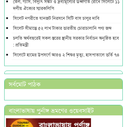
তেল, গ্যাস, বিদ্যুৎ সঙ্কট ও দ্রব্যমূল্যের ঊর্ধ্বগতি রোধে সিলেটে ১১
দলীয় ঐক্যের স্মারকলিপি
সিলেট নগরীতে যানজট নিরসনে সিটি বাস চালুর দাবি
সিলেট সীমান্তে ৫২ লাখ টাকার ভারতীয় চোরাচালানি পণ্য জব্দ
চলতি অর্থবছরেই সকল স্তরের স্থানীয় সরকার নির্বাচন অনুষ্ঠিত হবে
: প্রতিমন্ত্রী
সিলেটে হামের উপসর্গে আরও ২ শিশুর মৃত্যু, হাসপাতালে ভর্তি ৭৪
সর্বমোট পাঠক
বাংলাভাষায় পুর্নাঙ্গ ভ্রমণের ওয়েবসাইট