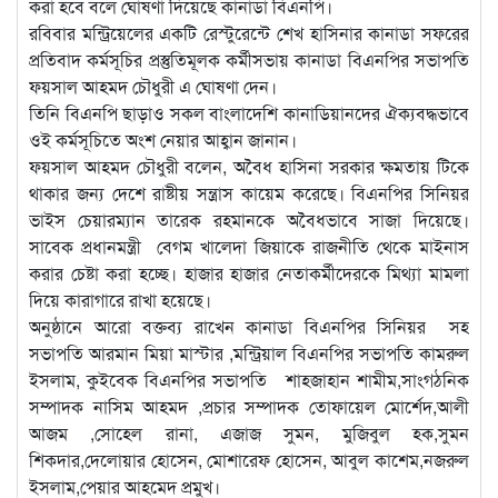
করা হবে বলে ঘোষণা দিয়েছে কানাডা বিএনপি।
রবিবার মন্ট্রিয়েলের একটি রেস্টুরেন্টে শেখ হাসিনার কানাডা সফরের
প্রতিবাদ কর্মসূচির প্রস্তুতিমূলক কর্মীসভায় কানাডা বিএনপির সভাপতি
ফয়সাল আহমদ চৌধুরী এ ঘোষণা দেন।
তিনি বিএনপি ছাড়াও সকল বাংলাদেশি কানাডিয়ানদের ঐক্যবদ্ধভাবে
ওই কর্মসূচিতে অংশ নেয়ার আহ্বান জানান।
ফয়সাল আহমদ চৌধুরী বলেন, অবৈধ হাসিনা সরকার ক্ষমতায় টিকে
থাকার জন্য দেশে রাষ্টীয় সন্ত্রাস কায়েম করেছে। বিএনপির সিনিয়র
ভাইস চেয়ারম্যান তারেক রহমানকে অবৈধভাবে সাজা দিয়েছে।
সাবেক প্রধানমন্ত্রী বেগম খালেদা জিয়াকে রাজনীতি থেকে মাইনাস
করার চেষ্টা করা হচ্ছে। হাজার হাজার নেতাকর্মীদেরকে মিথ্যা মামলা
দিয়ে কারাগারে রাখা হয়েছে।
অনুষ্ঠানে আরো বক্তব্য রাখেন কানাডা বিএনপির সিনিয়র সহ
সভাপতি আরমান মিয়া মাস্টার ,মন্ট্রিয়াল বিএনপির সভাপতি কামরুল
ইসলাম, কুইবেক বিএনপির সভাপতি শাহজাহান শামীম,সাংগঠনিক
সম্পাদক নাসিম আহমদ ,প্রচার সম্পাদক তোফায়েল মোর্শেদ,আলী
আজম ,সোহেল রানা, এজাজ সুমন, মুজিবুল হক,সুমন
শিকদার,দেলোয়ার হোসেন, মোশারেফ হোসেন, আবুল কাশেম,নজরুল
ইসলাম,পেয়ার আহমেদ প্রমুখ।