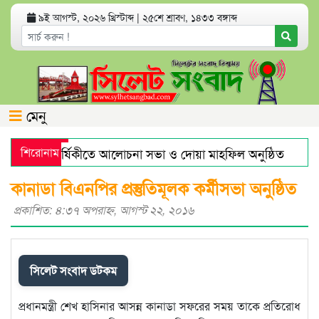
৯ই আগস্ট, ২০২৬ খ্রিস্টাব্দ
|
২৫শে শ্রাবণ, ১৪৩৩ বঙ্গাব্দ
মেনু
নের মৃত্যুবার্ষিকীতে আলোচনা সভা ও দোয়া মাহফিল অনুষ্ঠিত
শিরোনাম
হর
াজারে স্বর্ণের দামে বড় লাফ
যেসব অ্যাপ থাকলে হ্যাকড হতে পার
কানাডা বিএনপির প্রস্তুতিমূলক কর্মীসভা অনুষ্ঠিত
প্রকাশিত: ৪:৩৭ অপরাহ্ণ, আগস্ট ২২, ২০১৬
সিলেট সংবাদ ডটকম
প্রধানমন্ত্রী শেখ হাসিনার আসন্ন কানাডা সফরের সময় তাকে প্রতিরোধ