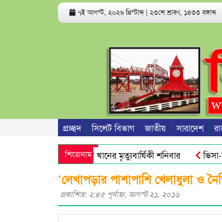
৭ই আগস্ট, ২০২৬ খ্রিস্টাব্দ
|
২৩শে শ্রাবণ, ১৪৩৩ বঙ্গাব্দ
প্রচ্ছদ
সিলেট বিভাগ
জাতীয়
সারাদেশ
রা
সাবেক সভাপতি রজব আলী খানের মৃত্যুবার্ষিকী শনিবার
শিরোনাম
ভিসা-গ্রিন
রিক্ত অ্যান্টিমাইক্রোবিয়াল : গবেষণা
নতুন বাংলাদেশের পথচলা শু
‘লেখাপড়ার পাশাপাশি খেলাধুলা ও নৈতি
প্রকাশিত: ২:৪৫ পূর্বাহ্ণ, আগস্ট ২১, ২০১৬