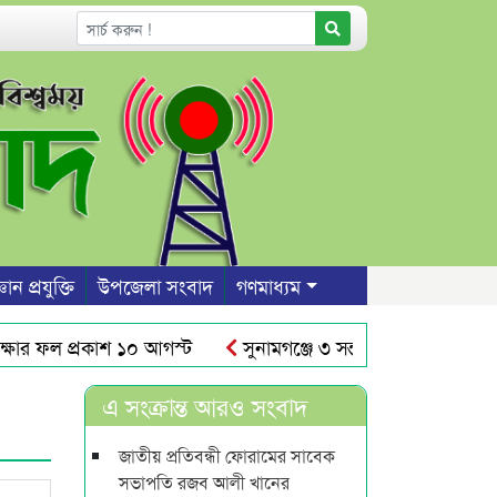
ঞান প্রযুক্তি
উপজেলা সংবাদ
গণমাধ্যম
র ফল প্রকাশ ১০ আগস্ট
সুনামগঞ্জে ৩ সন্তান রেখে প্রেমিকের ব
র আঁধারে রাস্তার উপর দেয়াল নির্মাণ
শাবিতে রুদ্র সেনের নাম
এ সংক্রান্ত আরও সংবাদ
জাতীয় প্রতিবন্ধী ফোরামের সাবেক
সভাপতি রজব আলী খানের