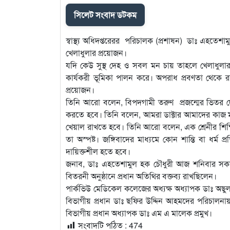
সিলেট সংবাদ ডটকম
স্বাস্থ্য অধিদপ্তরেরর পরিচালক (প্রশাষন) ডাঃ এহতেশ
খেলাধুলার প্রয়োজন।
যদি কেউ সুস্থ দেহ ও সবল মন চায় তাহলে খেলাধুলার 
কার্যকরী ভূমিকা পালন করে। অপরাধ প্রবণতা থেকে রক্ষ
প্রয়োজন।
তিনি আরো বলেন, বিপদগামী তরুণ প্রজন্মের ভিতর দেশ
করতে হবে। তিনি বলেন, আমরা ডাক্টার আমাদের কাজ মা
খেয়াল রাখতে হবে। তিনি আরো বলেন, এক শ্রেনীর শিক্ষি
তা অস্পষ্ট। জঙ্গিবাদের মাধ্যমে কোন শান্তি বা ধর্ম
দায়িক্তশীল হতে হবে।
জনাব, ডাঃ এহতেশামুল হক চৌধুরী আজ শনিবার সকাল ১
বিতরনী অনুষ্ঠানে প্রধান অতিথির বক্তব্য রাখছিলেন।
পার্কভিউ মেডিকেল কলেজের অধ্যক্ষ অধ্যাপক ডাঃ অছ
বিভাগীয় প্রধান ডাঃ ছফির উদ্দিন আহমদের পরিচালনায় অনু
বিভাগীয় প্রধান অধ্যাপক ডাঃ এম এ মালেক প্রমুখ।
সংবাদটি পঠিত :
474