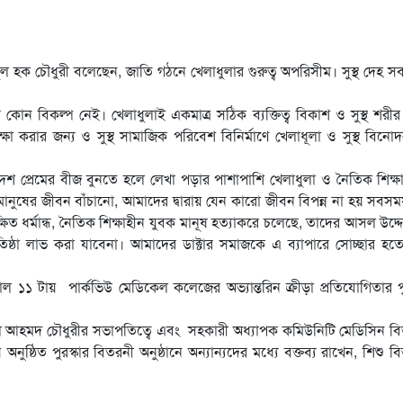
ামুল হক চৌধুরী বলেছেন, জাতি গঠনে খেলাধুলার গুরুত্ব অপরিসীম। সুস্থ দেহ 
কোন বিকল্প নেই। খেলাধুলাই একমাত্র সঠিক ব্যক্তিত্ব বিকাশ ও সুস্থ শরী
া করার জন্য ও সুস্থ সামাজিক পরিবেশ বিনির্মাণে খেলাধূলা ও সুস্থ বিনোদন
 প্রেমের বীজ বুনতে হলে লেখা পড়ার পাশাপাশি খেলাধুলা ও নৈতিক শিক্ষার
নুষের জীবন বাঁচানো, আমাদের দ্বারায় যেন কারো জীবন বিপন্ন না হয় সবস
ত ধর্মান্ধ, নৈতিক শিক্ষাহীন যুবক মানূষ হত্যাকরে চলেছে, তাদের আসল উদ্দে
 প্রতিষ্ঠা লাভ করা যাবেনা। আমাদের ডাক্টার সমাজকে এ ব্যাপারে সোচ্ছার হত
১ টায় পার্কভিউ মেডিকেল কলেজের অভ্যান্তরিন ক্রীড়া প্রতিযোগিতার পু
ুল আহমদ চৌধুরীর সভাপতিত্বে এবং সহকারী অধ্যাপক কমিউনিটি মেডিসিন ব
ষ্ঠিত পুরস্কার বিতরনী অনুষ্ঠানে অন্যান্যদের মধ্যে বক্তব্য রাখেন, শিশু ব