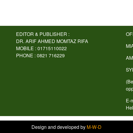
EDITOR & PUBLISHER :
OF
DR. ARIF AHMED MOMTAZ RIFA
MI
MOBILE : 01715110022
PHONE : 0821 716229
AM
SY
(Be
opp
E-m
Hel
Design and developed by
M-W-D