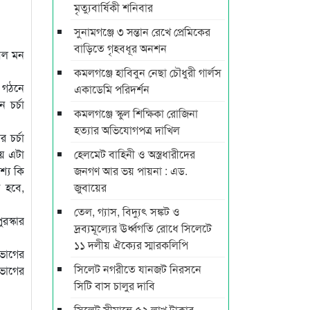
মৃত্যুবার্ষিকী শনিবার
সুনামগঞ্জে ৩ সন্তান রেখে প্রেমিকের
বাড়িতে গৃহবধূর অনশন
সবল মন
কমলগঞ্জে হাবিবুন নেছা চৌধুরী গার্লস
র গঠনে
একাডেমি পরিদর্শন
 চর্চা
কমলগঞ্জে স্কুল শিক্ষিকা রোজিনা
হত্যার অভিযোগপত্র দাখিল
 চর্চা
ময় এটা
হেলমেট বাহিনী ও অস্ত্রধারীদের
শ্য কি
জনগণ আর ভয় পায়না : এড.
ে হবে,
জুবায়ের
তেল, গ্যাস, বিদ্যুৎ সঙ্কট ও
রস্কার
দ্রব্যমূল্যের ঊর্ধ্বগতি রোধে সিলেটে
১১ দলীয় ঐক্যের স্মারকলিপি
িভাগের
সিলেট নগরীতে যানজট নিরসনে
িভাগের
সিটি বাস চালুর দাবি
সিলেট সীমান্তে ৫২ লাখ টাকার