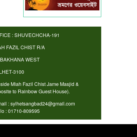
FICE : SHUVECHCHA-191
AH FAZIL CHIST R/A
BAKHANA WEST
LHET-3100
side Miah Fazil Chist Jame Masjid &
osite to Rainbow Guest House).
ail : sylhetsangbad24@gmail.com
lo : 01710-809595