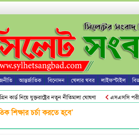
জনীতি
আন্তর্জাতিক
বিনোদন
খেলার খবর
লাইফস্টাইল
বিজ্
 কার্ড নিয়ে যুক্তরাষ্ট্রের নতুন নীতিমালা ঘোষণা
এসএসসি পরীক্ষা
রু হবে জুলাই স্মৃতি জাদুঘর থেকে : ড. ইউনূস
ওসমানীনগরে রাতে
ক শিক্ষার চর্চা করতে হবে’