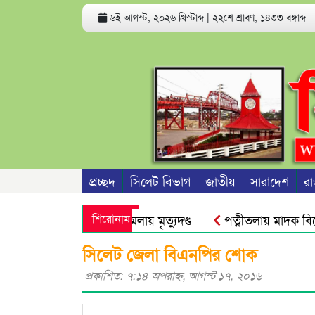
৬ই আগস্ট, ২০২৬ খ্রিস্টাব্দ
|
২২শে শ্রাবণ, ১৪৩৩ বঙ্গাব্দ
প্রচ্ছদ
সিলেট বিভাগ
জাতীয়
সারাদেশ
রা
িমা ধর্ষণচেষ্টা ও হত্যা মামলায় মৃত্যুদণ্ড
শিরোনাম
পত্নীতলায় মাদক বির
ত্থান দিবস আজ
মুজিব পরদেশী কারাগারে
ঢাকা আলিয়া মাদ্
সিলেট জেলা বিএনপির শোক
প্রকাশিত: ৭:১৪ অপরাহ্ণ, আগস্ট ১৭, ২০১৬