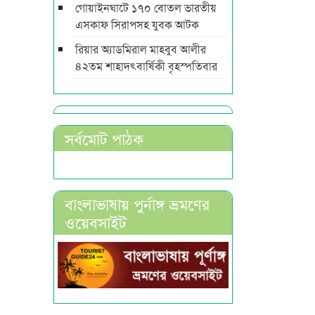
গোয়াইনঘাটে ১৭০ বোতল ভারতীয়
এসকাফ সিরাপসহ যুবক আটক
রিয়ার অ্যাডমিরাল মাহবুব আলীর
৪২তম শাহাদৎবার্ষিকী বৃহস্পতিবার
সর্বমোট পাঠক
বাংলাভাষায় পুর্নাঙ্গ ভ্রমণের
ওয়েবসাইট