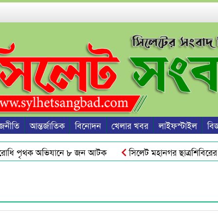
জনীতি
আন্তর্জাতিক
বিনোদন
খেলার খবর
লাইফস্টাইল
বিজ্
োধি পৃথক অভিযানে ৮ জন আটক
সিলেট মহানগর ছাত্রশিবিরের বি
রাসায় ছাত্রদল-ছাত্রশিবিরের মধ্যে সংঘর্ষ, আহত অর্ধ শতাধিক
সিল