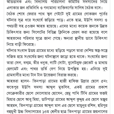
অভিভাবক এবং বিদ্যালয় পরিচালনা কমিটির সদস্যদের নিয়ে
এলাকার জন প্রতিনিধি ও গন্যমান্য ব্যক্তিবর্গের সালিষ বৈঠক বসে।
বৈঠক শেষে ফেরার পথে স্কুল গেইটে দুই গ্রামের লোকজন পূর্বের
ঘটনার সূত্র ধরে সংঘর্ষে জড়িয়ে পড়ে। এতে ছাত্র, ইউপি সদস্য ও
পথচারী সহ ৫০জন আহত হয়েছে। এদের মধ্যে কয়েক জনকে উন্নত
চিকিৎসার জন্য সিলেটের বিভিন্ন ক্লিনিকে প্রেরণ করা হয়েছে বলে
আহতদের পরিবার সূত্রে জানা গেছে। অন্যরা স্থানীয় ভাবে চিকিৎসা
নিয়ে বাড়ী ফিরেছে।
ঘটনার সংবাদ উভয় গ্রামের মধ্যে ছড়িয়ে পড়লে তারা দেশিয় অস্ত্র-সস্ত্রে
সজিত হয়ে সংঘর্ষের জন্য ঘটনাস্থলে জড়ো হতে থাকে। সংঘর্ষের জন্য
তারা সেল, বল্মম, তীর ধনুক, লাটি সোটা, বুলেটপ্রুফ জেকেট ও মাথায়
হেলমেট এবং পাথর ভর্তি বেগ নিয়ে উপস্থিত হয়। এনিয়ে দুই
গ্রামবাসীর মধ্যে টান টান উত্তেজনা বিরাজ করছে।
আহতরা হলেন- তিনপাড়া গ্রামের হাজী হাফিজ উল্লার ছেলে ৫নং
ফতেপুর ইউপি সদস্য আব্দুল মুতলিব, একই গ্রামের প্রকাশ
সেক্রেকারীর ছেলে দোলোয়ার হোসেন, হেমু পাখি টিখি গ্রামের তজই
মিয়ার ছেলে আবু মিয়া, ভাটপাড়া গ্রামের আব্দুল কুদ্দুছ এর ছেলে মঞ্জুর
আহমদ, তিনপাড়া গ্রামের আব্দুল মাল এর ছেলে মামুনুর রশিদ, হরিপুর
বহুমূখী উচ্চ বিদ্যালয়ের ১০ম শ্রেনীর ছাত্র তিনপাড়া গ্রামের জয়নালের