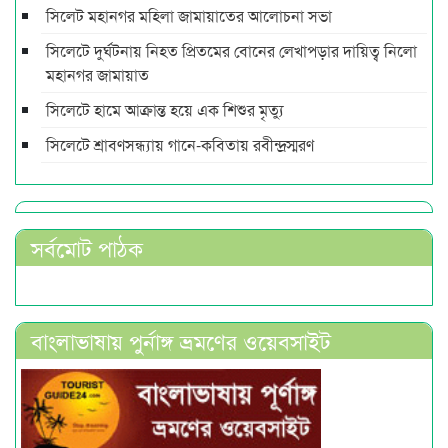
সিলেট মহানগর মহিলা জামায়াতের আলোচনা সভা
সিলেটে দুর্ঘটনায় নিহত প্রিতমের বোনের লেখাপড়ার দায়িত্ব নিলো
মহানগর জামায়াত
সিলেটে হামে আক্রান্ত হয়ে এক শিশুর মৃত্যু
সিলেটে শ্রাবণসন্ধ্যায় গানে-কবিতায় রবীন্দ্রস্মরণ
সর্বমোট পাঠক
বাংলাভাষায় পুর্নাঙ্গ ভ্রমণের ওয়েবসাইট