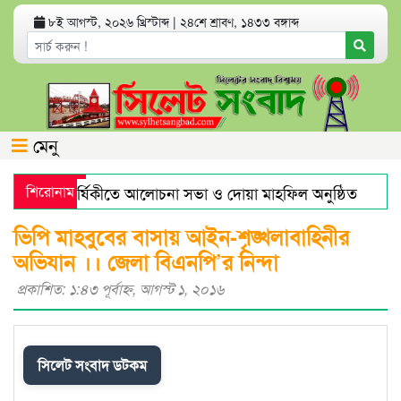
৮ই আগস্ট, ২০২৬ খ্রিস্টাব্দ
|
২৪শে শ্রাবণ, ১৪৩৩ বঙ্গাব্দ
মেনু
নের মৃত্যুবার্ষিকীতে আলোচনা সভা ও দোয়া মাহফিল অনুষ্ঠিত
শিরোনাম
হর
াজারে স্বর্ণের দামে বড় লাফ
যেসব অ্যাপ থাকলে হ্যাকড হতে পার
ভিপি মাহবুবের বাসায় আইন-শৃঙ্খলাবাহিনীর
অভিযান ।। জেলা বিএনপি’র নিন্দা
প্রকাশিত: ১:৪৩ পূর্বাহ্ণ, আগস্ট ১, ২০১৬
সিলেট সংবাদ ডটকম