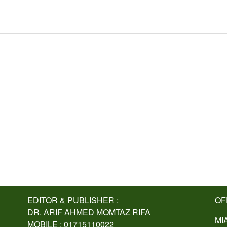
EDITOR & PUBLISHER :
OF
DR. ARIF AHMED MOMTAZ RIFA
MI
MOBILE : 01715110022