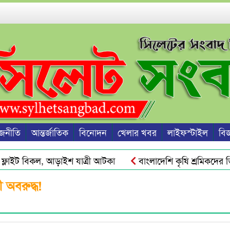
জনীতি
আন্তর্জাতিক
বিনোদন
খেলার খবর
লাইফস্টাইল
বিজ্
লাইট বিকল, আড়াইশ যাত্রী আটকা
বাংলাদেশি কৃষি শ্রমিকদের ভিস
সঙ্কট ও দ্রব্যমূল্যের ঊর্ধ্বগতি রোধে সিলেটে ১১ দলীয় ঐক্যের স্মারকলিপ
 অবরুদ্ধ!