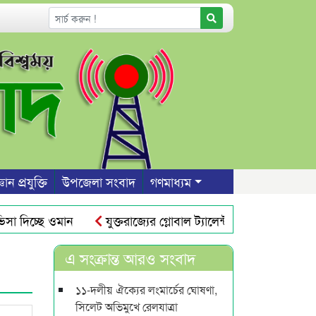
ঞান প্রযুক্তি
উপজেলা সংবাদ
গণমাধ্যম
া দিচ্ছে ওমান
যুক্তরাজ্যের গ্লোবাল ট্যালেন্ট ভিসা : তিন বছরে স্
ি
সিলেট নগরীতে যানজট নিরসনে সিটি বাস চালুর দাবি
প্র
এ সংক্রান্ত আরও সংবাদ
১১-দলীয় ঐক্যের লংমার্চের ঘোষণা,
সিলেট অভিমুখে রেলযাত্রা