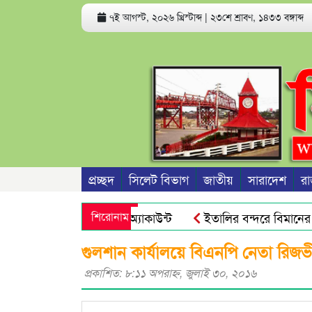
৭ই আগস্ট, ২০২৬ খ্রিস্টাব্দ
|
২৩শে শ্রাবণ, ১৪৩৩ বঙ্গাব্দ
প্রচ্ছদ
সিলেট বিভাগ
জাতীয়
সারাদেশ
রা
হতে পারে ফোন ও ব্যাংক অ্যাকাউন্ট
শিরোনাম
ইতালির বন্দরে বিমানের ফ্
রীদের জনগণ আর ভয় পায়না : এড. জুবায়ের
তেল, গ্যাস, বিদ্যুৎ 
গুলশান কার্যালয়ে বিএনপি নেতা রিজভী
প্রকাশিত: ৮:১১ অপরাহ্ণ, জুলাই ৩০, ২০১৬