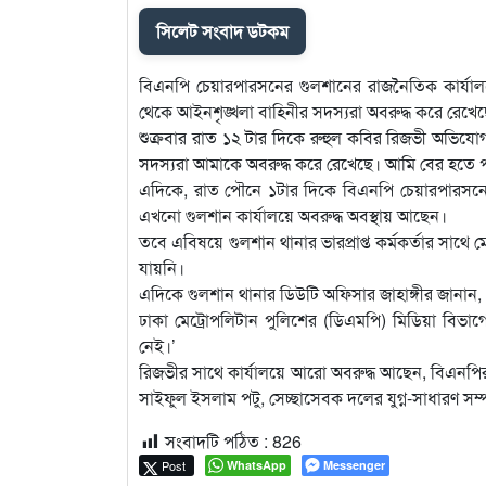
সিলেট সংবাদ ডটকম
বিএনপি চেয়ারপারসনের গুলশানের রাজনৈতিক কার্যালয়
থেকে আইনশৃঙ্খলা বাহিনীর সদস্যরা অবরুদ্ধ করে রেখ
শুক্রবার রাত ১২ টার দিকে রুহুল কবির রিজভী অভিযো
সদস্যরা আমাকে অবরুদ্ধ করে রেখেছে। আমি বের হতে প
এদিকে, রাত পৌনে ১টার দিকে বিএনপি চেয়ারপারসনের
এখনো গুলশান কার্যালয়ে অবরুদ্ধ অবস্থায় আছেন।
তবে এবিষয়ে গুলশান থানার ভারপ্রাপ্ত কর্মকর্তার 
যায়নি।
এদিকে গুলশান থানার ডিউটি অফিসার জাহাঙ্গীর জানান,
ঢাকা মেট্রোপলিটান পুলিশের (ডিএমপি) মিডিয়া বি
নেই।’
রিজভীর সাথে কার্যালয়ে আরো অবরুদ্ধ আছেন, বিএনপির ক
সাইফুল ইসলাম পটু, সেচ্ছাসেবক দলের যুগ্ন-সাধারণ স
সংবাদটি পঠিত :
826
Post
WhatsApp
Messenger