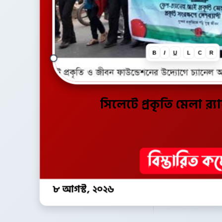
B
I
U
L
C
R
সিলেটে প্রকৃতি মেলা র‌্
৮ আগস্ট, ২০২৬