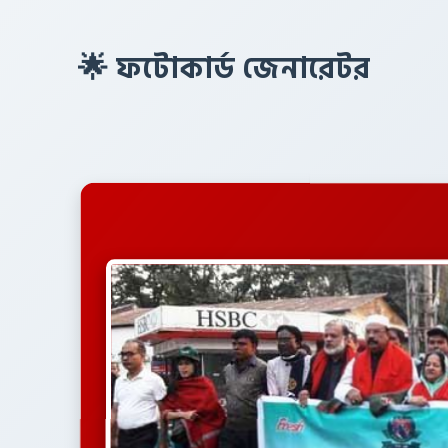
🌟 ফটোকার্ড জেনারেটর