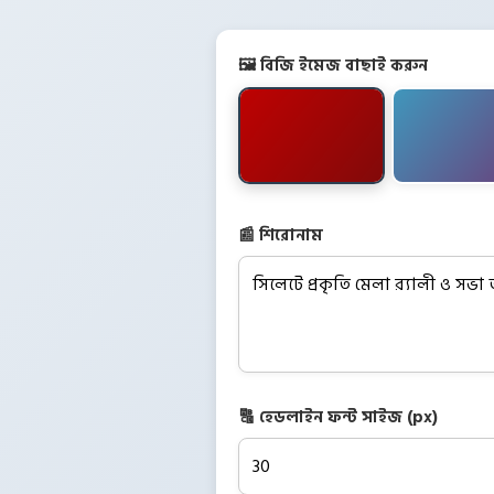
🖼️ বিজি ইমেজ বাছাই করুন
📰 শিরোনাম
🔠 হেডলাইন ফন্ট সাইজ (px)