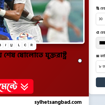
🔠 হে
🎨 হে
B
I
U
L
C
R
শেষ ষোলোতে যুক্তরাষ্ট্র
📅 তা
sylhetsangbad.com