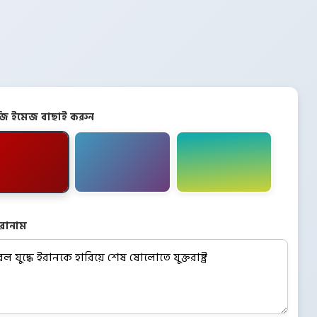
িজি ইমেজ বাছাই করুন
রোনাম