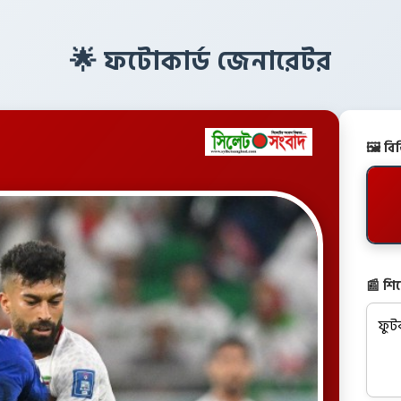
🌟 ফটোকার্ড জেনারেটর
🖼️ ব
📰 শি