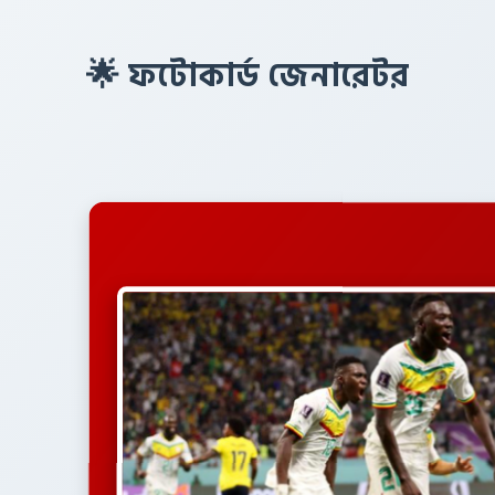
🌟 ফটোকার্ড জেনারেটর