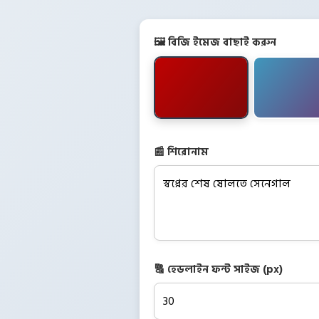
🖼️ বিজি ইমেজ বাছাই করুন
📰 শিরোনাম
🔠 হেডলাইন ফন্ট সাইজ (px)