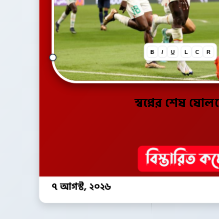
B
I
U
L
C
R
স্বপ্নের শেষ ষো
৭ আগস্ট, ২০২৬