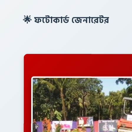
🌟 ফটোকার্ড জেনারেটর