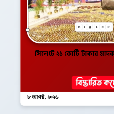
B
I
U
L
C
R
সিলেটে ২১ কোটি টাকার মাদকদ
৮ আগস্ট, ২০২৬