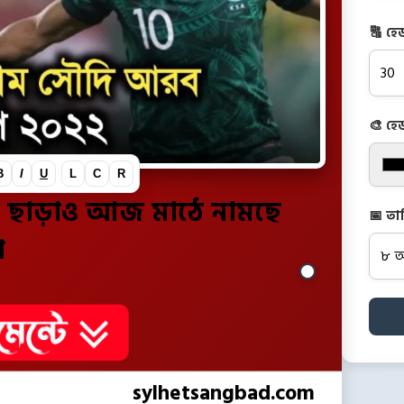
🔠 হে
🎨 হে
B
I
U
L
C
R
িনা ছাড়াও আজ মাঠে নামছে
📅 তা
া
sylhetsangbad.com