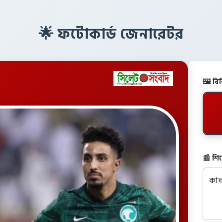
🌟 ফটোকার্ড জেনারেটর
🖼️ ব
📰 শি