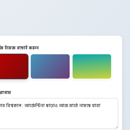
িজি ইমেজ বাছাই করুন
রোনাম