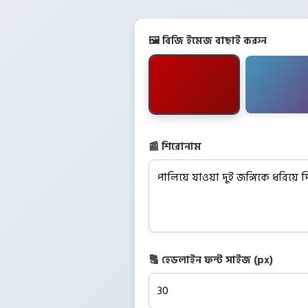
🖼️ বিজি ইমেজ বাছাই করুন
📰 শিরোনাম
🔠 হেডলাইন ফন্ট সাইজ (px)