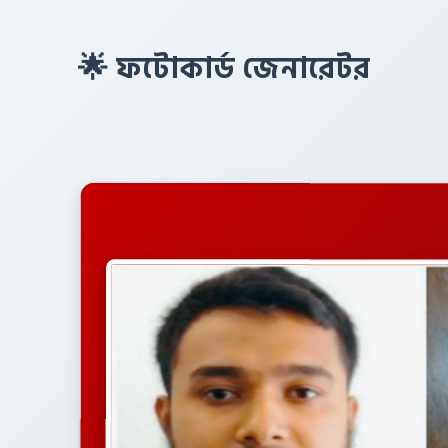
🌟 ফটোকার্ড জেনারেটর