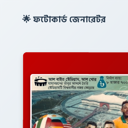
🌟 ফটোকার্ড জেনারেটর