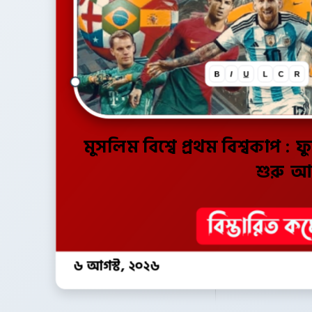
B
I
U
L
C
R
মুসলিম বিশ্বে প্রথম বিশ্বকাপ : ফ
শুরু 
৬ আগস্ট, ২০২৬