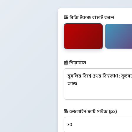
🖼️ বিজি ইমেজ বাছাই করুন
📰 শিরোনাম
🔠 হেডলাইন ফন্ট সাইজ (px)