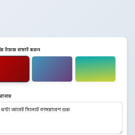
িজি ইমেজ বাছাই করুন
রোনাম