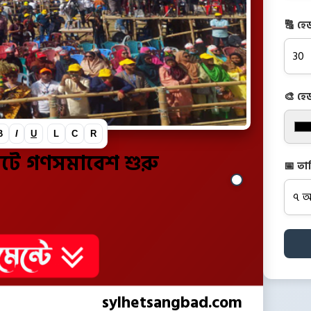
🔠 হে
🎨 হে
B
I
U
L
C
R
েটে গণসমাবেশ শুরু
📅 তা
sylhetsangbad.com