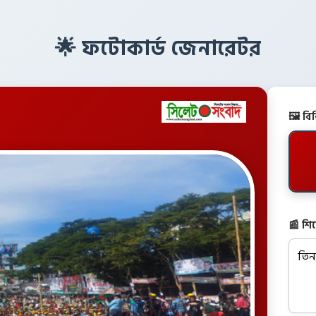
🌟 ফটোকার্ড জেনারেটর
🖼️ ব
📰 শি