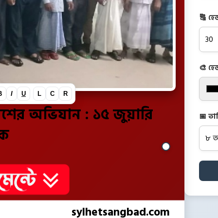
🔠 হে
🎨 হে
B
I
U
L
C
R
📅 তা
ক
sylhetsangbad.com