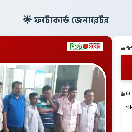
🌟 ফটোকার্ড জেনারেটর
🖼️ ব
📰 শি