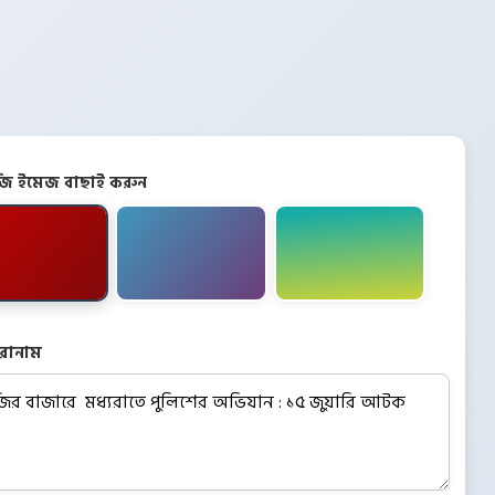
িজি ইমেজ বাছাই করুন
রোনাম