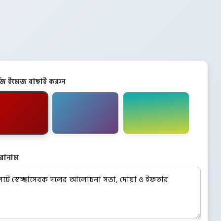
িজি ইমেজ বাছাই করুন
রোনাম