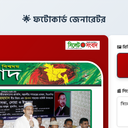
🌟 ফটোকার্ড জেনারেটর
🖼️ ব
📰 শি