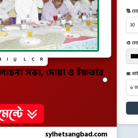
🔠 হে
🎨 হে
B
I
U
L
C
R
আলোচনা সভা, দোয়া ও ইফতার
📅 তা
sylhetsangbad.com