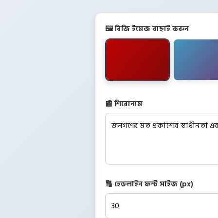
🖼️ বিজি ইমেজ বাছাই করুন
📰 শিরোনাম
🔠 হেডলাইন ফন্ট সাইজ (px)