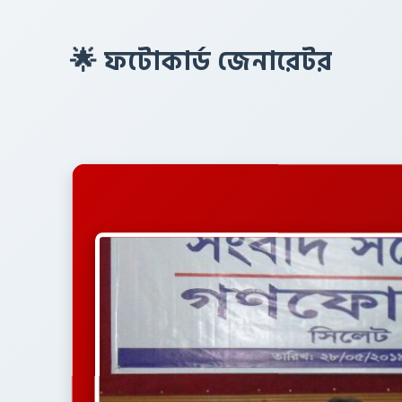
🌟 ফটোকার্ড জেনারেটর