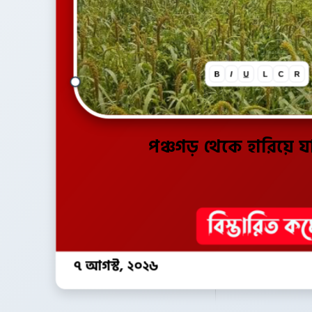
B
I
U
L
C
R
পঞ্চগড় থেকে হারিয়ে য
৭ আগস্ট, ২০২৬