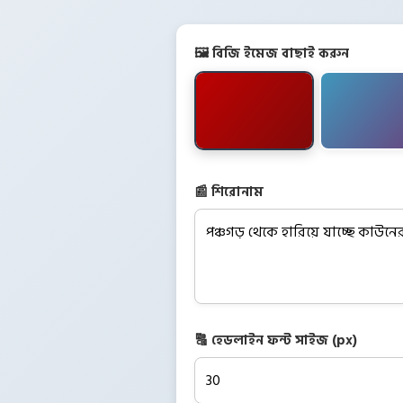
🖼️ বিজি ইমেজ বাছাই করুন
📰 শিরোনাম
🔠 হেডলাইন ফন্ট সাইজ (px)