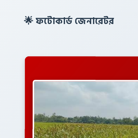
🌟 ফটোকার্ড জেনারেটর