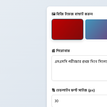
🖼️ বিজি ইমেজ বাছাই করুন
📰 শিরোনাম
🔠 হেডলাইন ফন্ট সাইজ (px)