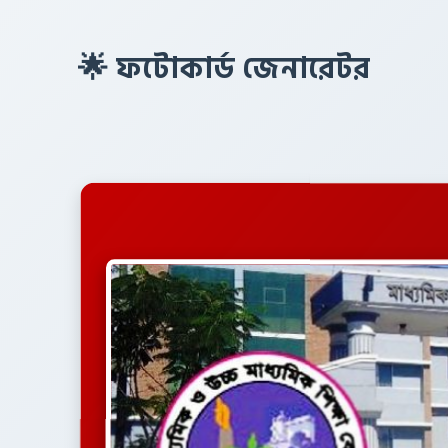
🌟 ফটোকার্ড জেনারেটর