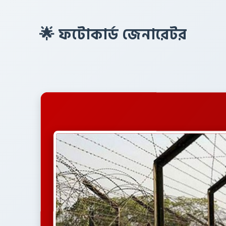
🌟 ফটোকার্ড জেনারেটর