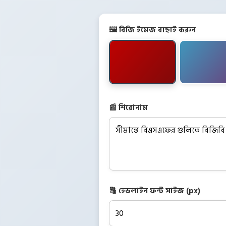
🖼️ বিজি ইমেজ বাছাই করুন
📰 শিরোনাম
🔠 হেডলাইন ফন্ট সাইজ (px)