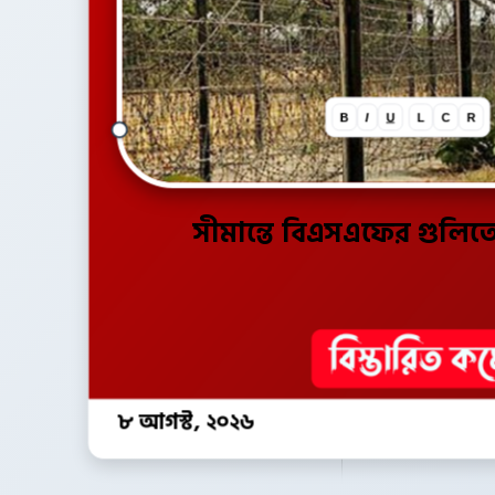
B
I
U
L
C
R
সীমান্তে বিএসএফের গুলি
৮ আগস্ট, ২০২৬