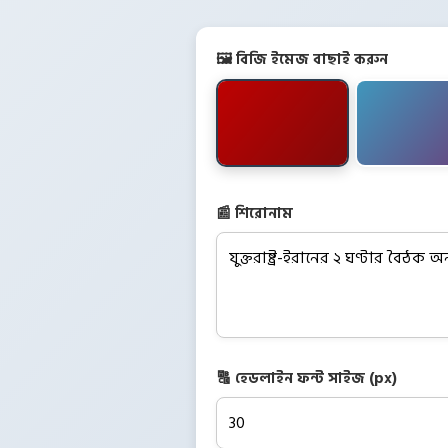
🖼️ বিজি ইমেজ বাছাই করুন
📰 শিরোনাম
🔠 হেডলাইন ফন্ট সাইজ (px)