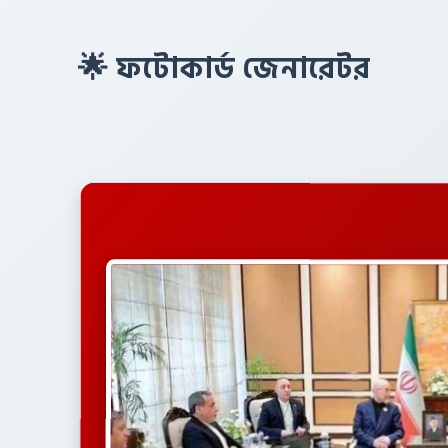
🌟 ফটোকার্ড জেনারেটর