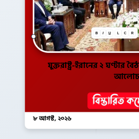
B
I
U
L
C
R
যুক্তরাষ্ট্র-ইরানের ২ ঘণ্টার
আলোচ
৮ আগস্ট, ২০২৬