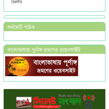
ভৈরবীর
সর্বমোট পাঠক
বাংলাভাষায় পুর্নাঙ্গ ভ্রমণের ওয়েবসাইট