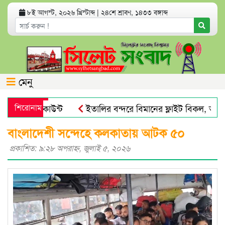
৮ই আগস্ট, ২০২৬ খ্রিস্টাব্দ
|
২৪শে শ্রাবণ, ১৪৩৩ বঙ্গাব্দ
মেনু
্যাংক অ্যাকাউন্ট
শিরোনাম
ইতালির বন্দরে বিমানের ফ্লাইট বিকল, আড়াই
য় পায়না : এড. জুবায়ের
তেল, গ্যাস, বিদ্যুৎ সঙ্কট ও দ্রব্যমূল্
বাংলাদেশী সন্দেহে কলকাতায় আটক ৫০
প্রকাশিত: ৯:২৮ অপরাহ্ণ, জুলাই ৫, ২০২৬