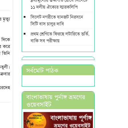
১১ দলীয় ঐক্যের স্মারকলিপি
সিলেট নগরীতে যানজট নিরসনে
মৃত্যু
সিটি বাস চালুর দাবি
প্রথম শ্রেণিতে ফিরছে লটারিতে ভর্তি,
র দিকে
বাকি সব পরীক্ষায়
ার করে
ে তিনি
তুলী।
সর্বমোট পাঠক
ক্রবার
 মরদেহ
বাংলাভাষায় পুর্নাঙ্গ ভ্রমণের
ওয়েবসাইট