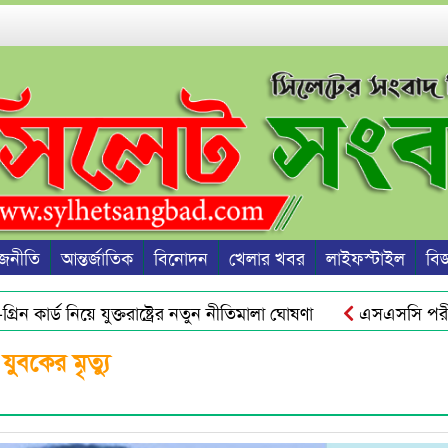
জনীতি
আন্তর্জাতিক
বিনোদন
খেলার খবর
লাইফস্টাইল
বিজ্
ন কার্ড নিয়ে যুক্তরাষ্ট্রের নতুন নীতিমালা ঘোষণা
এসএসসি পরীক্ষা
রু হবে জুলাই স্মৃতি জাদুঘর থেকে : ড. ইউনূস
ওসমানীনগরে রাত
ুবকের মৃত্যু