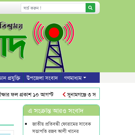
ঞান প্রযুক্তি
উপজেলা সংবাদ
গণমাধ্যম
র ফল প্রকাশ ১০ আগস্ট
সুনামগঞ্জে ৩ সন্তান রেখে প্রেমিকের 
ের আঁধারে রাস্তার উপর দেয়াল নির্মাণ
শাবিতে রুদ্র সেনের নাম
এ সংক্রান্ত আরও সংবাদ
জাতীয় প্রতিবন্ধী ফোরামের সাবেক
সভাপতি রজব আলী খানের