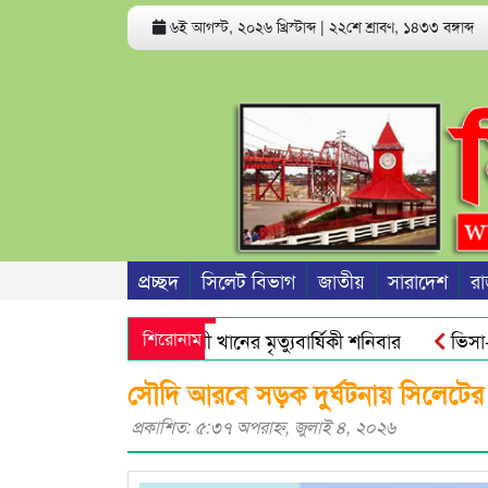
৬ই আগস্ট, ২০২৬ খ্রিস্টাব্দ
|
২২শে শ্রাবণ, ১৪৩৩ বঙ্গাব্দ
প্রচ্ছদ
সিলেট বিভাগ
জাতীয়
সারাদেশ
রা
সাবেক সভাপতি রজব আলী খানের মৃত্যুবার্ষিকী শনিবার
শিরোনাম
ভিসা-গ্রি
রিক্ত অ্যান্টিমাইক্রোবিয়াল : গবেষণা
নতুন বাংলাদেশের পথচলা শু
সৌদি আরবে সড়ক দুর্ঘটনায় সিলেটের য
প্রকাশিত: ৫:৩৭ অপরাহ্ণ, জুলাই ৪, ২০২৬