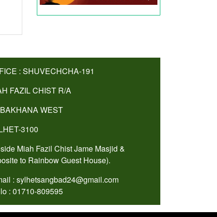
FICE : SHUVECHCHA-191
AH FAZIL CHIST R/A
BAKHANA WEST
LHET-3100
side Miah Fazil Chist Jame Masjid &
osite to Rainbow Guest House).
ail : sylhetsangbad24@gmail.com
lo : 01710-809595