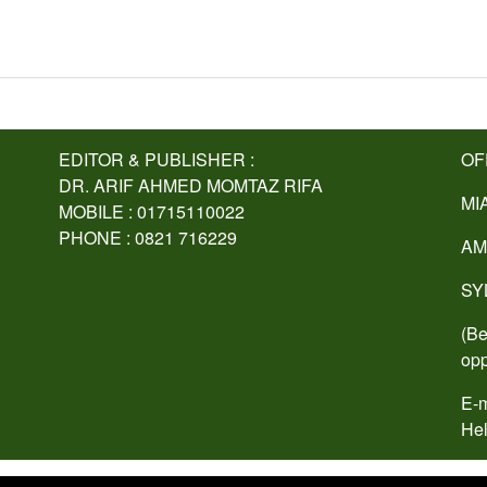
EDITOR & PUBLISHER :
OF
DR. ARIF AHMED MOMTAZ RIFA
MI
MOBILE : 01715110022
PHONE : 0821 716229
AM
SY
(Be
opp
E-m
Hel