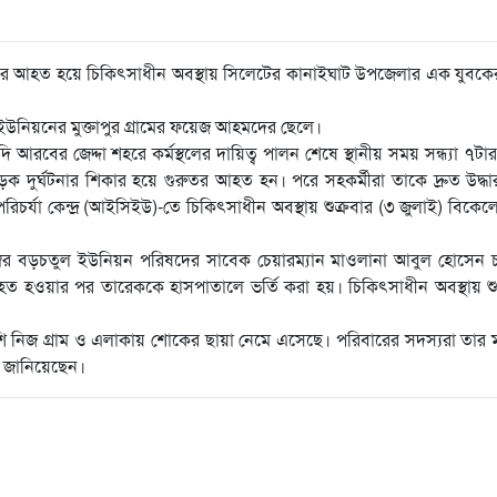
তর আহত হয়ে চিকিৎসাধীন অবস্থায় সিলেটের কানাইঘাট উপজেলার এক যুবকের 
নিয়নের মুক্তাপুর গ্রামের ফয়েজ আহমদের ছেলে।
দি আরবের জেদ্দা শহরে কর্মস্থলের দায়িত্ব পালন শেষে স্থানীয় সময় সন্ধ্যা ৭টা
 দুর্ঘটনার শিকার হয়ে গুরুতর আহত হন। পরে সহকর্মীরা তাকে দ্রুত উদ্ধ
িচর্যা কেন্দ্র (আইসিইউ)-তে চিকিৎসাধীন অবস্থায় শুক্রবার (৩ জুলাই) বিকেল
্বর বড়চতুল ইউনিয়ন পরিষদের সাবেক চেয়ারম্যান মাওলানা আবুল হোসেন চ
 আহত হওয়ার পর তারেককে হাসপাতালে ভর্তি করা হয়। চিকিৎসাধীন অবস্থায় শু
শি নিজ গ্রাম ও এলাকায় শোকের ছায়া নেমে এসেছে। পরিবারের সদস্যরা তার
বি জানিয়েছেন।