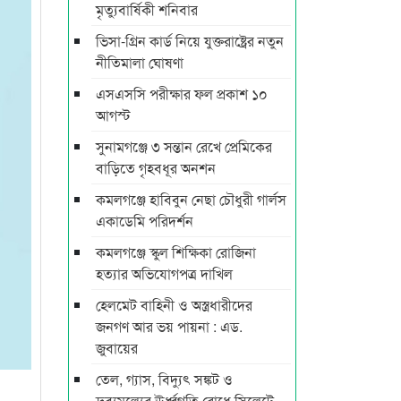
মৃত্যুবার্ষিকী শনিবার
ভিসা-গ্রিন কার্ড নিয়ে যুক্তরাষ্ট্রের নতুন
নীতিমালা ঘোষণা
এসএসসি পরীক্ষার ফল প্রকাশ ১০
আগস্ট
সুনামগঞ্জে ৩ সন্তান রেখে প্রেমিকের
বাড়িতে গৃহবধূর অনশন
কমলগঞ্জে হাবিবুন নেছা চৌধুরী গার্লস
একাডেমি পরিদর্শন
কমলগঞ্জে স্কুল শিক্ষিকা রোজিনা
হত্যার অভিযোগপত্র দাখিল
হেলমেট বাহিনী ও অস্ত্রধারীদের
জনগণ আর ভয় পায়না : এড.
জুবায়ের
তেল, গ্যাস, বিদ্যুৎ সঙ্কট ও
দ্রব্যমূল্যের ঊর্ধ্বগতি রোধে সিলেটে